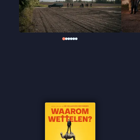
aanwezig. Begrafenisondernemers rijden
beschonken in een afgekeurde lijkwagen, bij een
uitvaart wordt een legendarische diarree-aanval
herdacht, en bij een lesbisch huwelijk wordt tijdens
een frikandellenbuffet de ’tettendans’ opgevoerd.
Hoe absurd ook, in de wereld van Verhulst schuilt
er altijd iets herkenbaars.