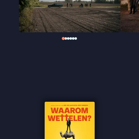
aanwezig. Begrafenisondernemers rijden
beschonken in een afgekeurde lijkwagen, bij een
uitvaart wordt een legendarische diarree-aanval
herdacht, en bij een lesbisch huwelijk wordt tijdens
een frikandellenbuffet de ’tettendans’ opgevoerd.
Hoe absurd ook, in de wereld van Verhulst schuilt
er altijd iets herkenbaars.