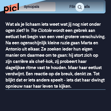
Synopsis
Film Details
Wat als je lichaam iets weet wat jij nog niet onder
ogen ziet? In
Tre Ciotole
wordt een gebrek aan
eetlust het begin van een veel grotere verschuiving.
Na een ogenschijnlijk kleine ruzie gaan Marta en
Antonio uit elkaar. Ze zoeken ieder hun eigen
manier om daarmee om te gaan: hij stort zich op
zijn carrière als chef-kok, zij probeert haar
dagelijkse ritme vast te houden. Maar haar eetlust
verdwijnt. Een reactie op de breuk, denkt ze. Tot
blijkt dat er iets anders speelt - iets dat haar dwingt
opnieuw naar haar leven te kijken.
“
Een film die in zijn 
subtiliteit en 