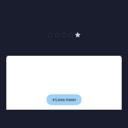
bescheidenheid 
imponeert
”
de Volkskrant
Marta geeft gym op een middelbare school, een
plek waar ze houvast vindt na de pijnlijke breuk
met Antonio. Ze is betrokken bij haar leerlingen en
probeert haar dagelijks leven weer op te pakken.
Ook buiten haar werk zet ze voorzichtig stappen:
ze staat open voor nieuwe ontmoetingen en
Lees meer
romantische avances. Maar het leven heeft andere
plannen. Haar eetlust verdwijnt bijna volledig.
Liefdesverdriet lijkt de logische verklaring, tot blijkt
dat het niets met de breuk te maken heeft. Wat