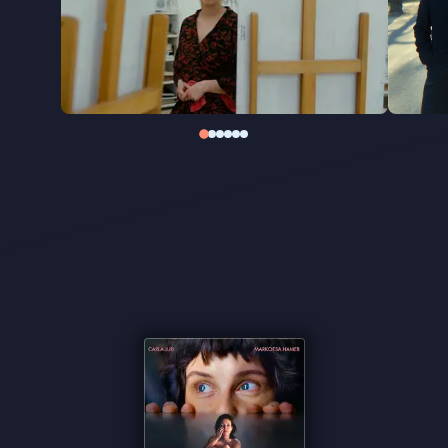
Prijs van de Nederlandse Filmkritiek in ontvangst
nam. Niet alleen trad Houben op als regisseur, hij
schreef ook het scenario én componeerde
eigenhandig de volledige soundtrack.
“De kracht schuilt in kleine, visuele observaties en
licht absurdistische vondsten” ★★★ VPRO
Cinema
“De melancholieke liedjes stelen de show'” ★★★
Trouw
“Een atypische liefdesdriehoek” – Het Parool
“Broze zelfbeelden, teleurstelling, verwachtingen
en je weg zoeken, getoond met empathie en
herkenbaarheid” –
de Filmkrant