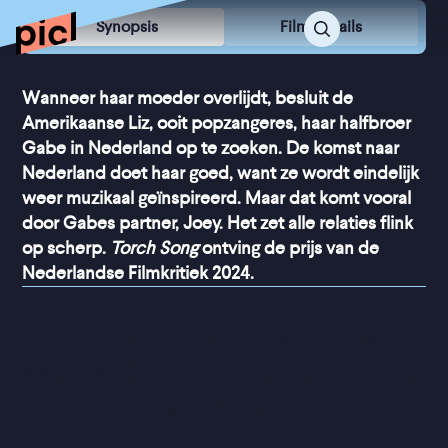
Synopsis
Film Details
Wanneer haar moeder overlijdt, besluit de
Amerikaanse Liz, ooit popzangeres, haar halfbroer
Gabe in Nederland op te zoeken. De komst naar
Nederland doet haar goed, want ze wordt eindelijk
weer muzikaal geïnspireerd. Maar dat komt vooral
door Gabes partner, Joey. Het zet alle relaties flink
op scherp.
Torch Song
ontving de prijs van de
Nederlandse Filmkritiek 2024.
“
Ragfijne compositie over 
aandacht trekken en gezien 
worden
”