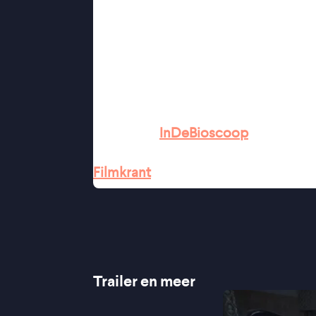
★★★★★ de Volkskrant
“Een meesterwerk” ★★★★★ NRC
“Formidabele rol van Sandra Hüll
“Zó vang je dus de banaliteit va
“An unblinking masterpiece” ★★
“IJzingwekkend goede film die langz
★★★★★
InDeBioscoop
“Glazers film zou vanaf nu verplich
Filmkrant
Trailer en meer