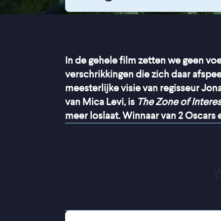
In de gehele film zetten we geen v
verschrikkingen die zich daar afspee
meesterlijke visie van regisseur J
van Mica Levi, is
The Zone of Interes
meer loslaat. Winnaar van 2 Oscars 
“
IJzingwekke
V
Pal naast vernietigingskamp Ausch