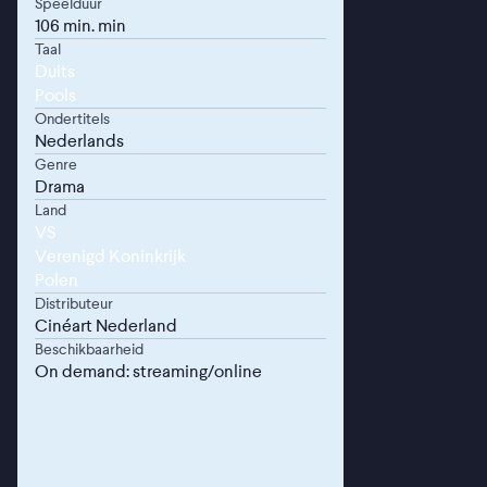
Speelduur
106 min. min
Taal
Duits
Pools
Ondertitels
Nederlands
Genre
Drama
Land
VS
Verenigd Koninkrijk
Polen
Distributeur
Cinéart Nederland
Beschikbaarheid
On demand: streaming/online