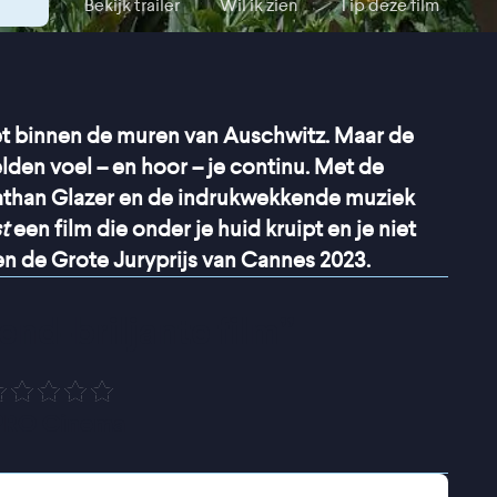
Bekijk trailer
Wil ik zien
Tip deze film
oet binnen de muren van Auschwitz. Maar de
lden voel – en hoor – je continu. Met de
onathan Glazer en de indrukwekkende muziek
t
een film die onder je huid kruipt en je niet
en de Grote Juryprijs van Cannes 2023.
nd-briljante film
”
PRO Cinema
witz leeft kampcommandant Rudolf Höss