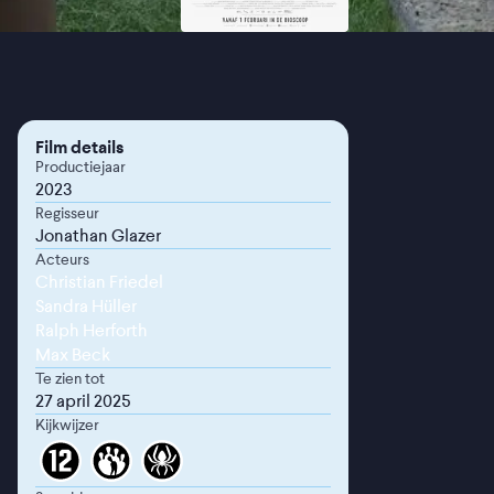
Film details
Productiejaar
2023
Regisseur
Jonathan Glazer
Acteurs
Christian Friedel
Sandra Hüller
Ralph Herforth
Max Beck
Te zien tot
27 april 2025
Kijkwijzer