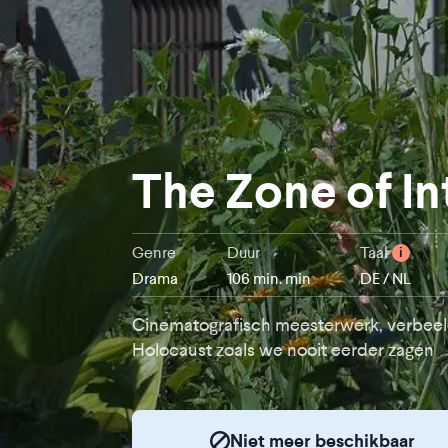
The Zone of In
Genre
Duur
Taal
i
Drama
106 min. min
DE / NL
Cinematografisch meesterwerk, verbeel
Holocaust zoals we nooit eerder zagen
Niet meer beschikbaar