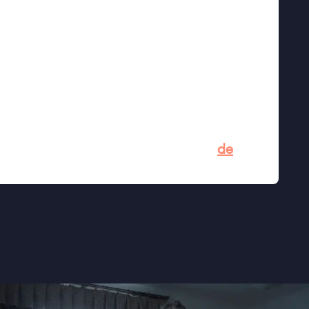
er” ★★★★★ Trouw
n het kwaad” ★★★★★ AD
★★★ BBC
aam maar zeker onder je huid kruipt”
te Holocaust-educatie moeten zijn” –
de