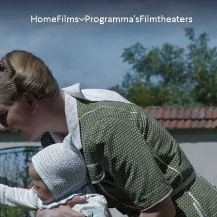
Home
Programma's
Filmtheaters
Films
Meest bekeken
Nieuw
Aanraders
Binnenkort
Alle films