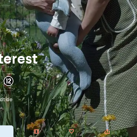
terest
dt de