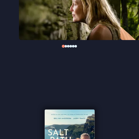
een speelfilm. De hoofdrollen worden gespeeld
door Gillian Anderson (
The X Files, Sex Education,
The Crown
) en Jason Isaacs (
The Death of Stalin,
The White Lotus
).
★★★★ VPRO Cinema
"Een gemoedelijk, warm drama" ★★★ Trouw
"Wonderschone Engelse natuur" ★★★ de
Volkskrant
"Bewijst dat acteer- en camerawerk een film
kunnen verheffen" ★★★½
Cinemagazine
"De toon is realistisch, zonder al te veel sentiment
of heldendom, met af en toe een vleugje ironie of
een poëtische noot." -
de Filmkrant