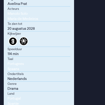
Avelina Prat
Acteurs
Manolo Solo
Maria de Medeiros
Te zien tot
20 augustus 2028
Kijkwijzer
Speelduur
114 min
Taal
Portugees
Spaans
Ondertitels
Nederlands
Genre
Drama
Land
Portugal
Spanje