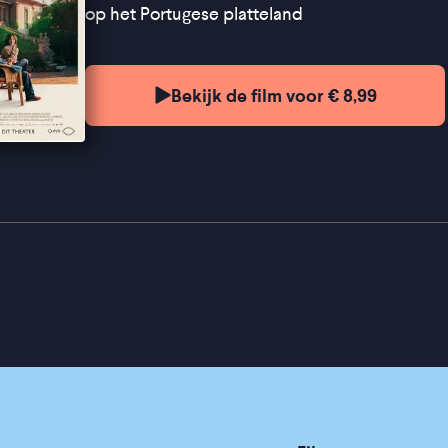
op het Portugese platteland
Bekijk de film voor € 8,99