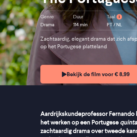
Genre
Duur
Taal
i
Drama
114 min
PT / NL
Zachtaardig, elegant drama dat zich afs
op het Portugese platteland
Bekijk de film voor € 8,99
Aardrijkskundeprofessor Fernando bes
het werken op een Portugese
quint
zachtaardig drama over tweede kan