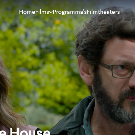
Home
Programma's
Filmtheaters
Films
Meest bekeken
Nieuw
Aanraders
Binnenkort
Alle films
e House