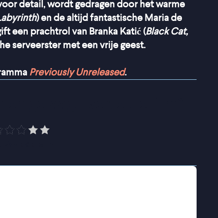
g voor detail, wordt gedragen door het warme
Labyrinth
) en de altijd fantastische Maria de
gift een prachtrol van Branka Katić (
Black Cat,
he serveerster met een vrije geest.
ogramma
Previously Unreleased
.
m en gelaagd vertelde film
”
 Volkskrant
eografie in Barcelona met een bijzondere
n. Die kaarten helpen hem niet wanneer zijn
huwing of uitleg, haar spullen pakt en hij
besluit naar het noordwesten van Portugal te