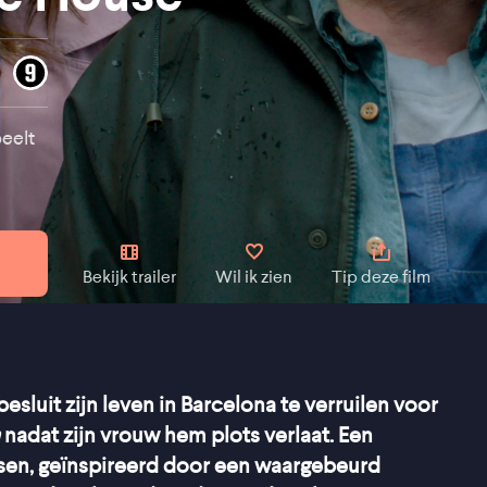
peelt
Bekijk trailer
Wil ik zien
Tip deze film
luit zijn leven in Barcelona te verruilen voor
a
nadat zijn vrouw hem plots verlaat. Een
sen, geïnspireerd door een waargebeurd