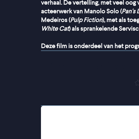
verhaal. De vertelling, met veel oo
acteerwerk van Manolo Solo (
Pan's 
Medeiros (
Pulp Fiction
), met als toe
White Cat
) als sprankelende Servisc
Deze film is onderdeel van het pr
“
Een behaaglijk kal
de
Fernando is een timide hoogleraar g
voorliefde voor papieren landkaarte
vrouw op een ochtend, zonder waarsc
richtingloos achterblijft. Fernando 