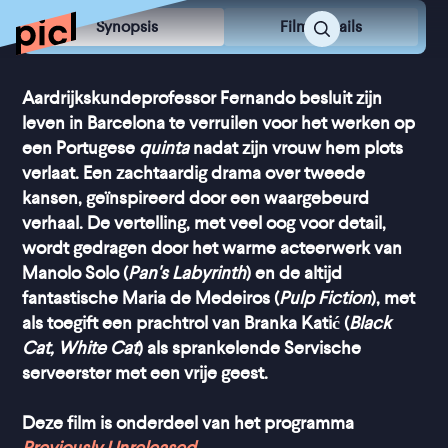
Synopsis
Film Details
Aardrijkskundeprofessor Fernando besluit zijn
leven in Barcelona te verruilen voor het werken op
een Portugese
quinta
nadat zijn vrouw hem plots
verlaat. Een zachtaardig drama over tweede
kansen, geïnspireerd door een waargebeurd
verhaal. De vertelling, met veel oog voor detail,
wordt gedragen door het warme acteerwerk van
Manolo Solo (
Pan's Labyrinth
) en de altijd
fantastische Maria de Medeiros (
Pulp Fiction
), met
als toegift een prachtrol van Branka Katić (
Black
Cat, White Cat
) als sprankelende Servische
serveerster met een vrije geest.
Deze film is onderdeel van het programma