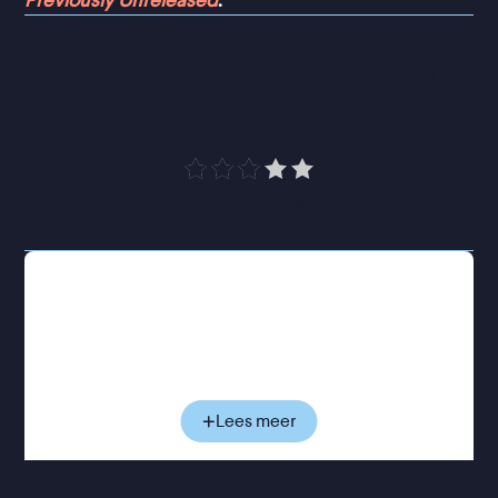
Previously Unreleased
.
“
Een behaaglijk kalm en 
gelaagd vertelde film
”
de Volkskrant
Fernando is een timide hoogleraar geografie in
Barcelona met een bijzondere voorliefde voor
papieren landkaarten. Die kaarten helpen hem niet
wanneer zijn vrouw op een ochtend, zonder
waarschuwing of uitleg, haar spullen pakt en hij
richtingloos achterblijft. Fernando besluit naar het
Lees meer
noordwesten van Portugal te reizen waar hij
tuinman Manuel ontmoet, die net zou beginnen aan
een baan bij een prachtig oud landhuis. Wanneer