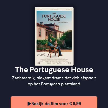
"De charme van dit kalme drama, zit hem in hoe de
introverte antiheld een observator lijkt in zijn eigen
verhaal"
★★
★
VPRO Cinema
"Fijnzinnig drama waarin tuinieren een ontwortelde
man opnieuw leert aarden"
★★
★
FilmTotaal
"Zachtmoedig en verfrissend" - Het Parool
The Portuguese House
Zachtaardig, elegant drama dat zich afspeelt
op het Portugese platteland
Bekijk de film voor € 8,99