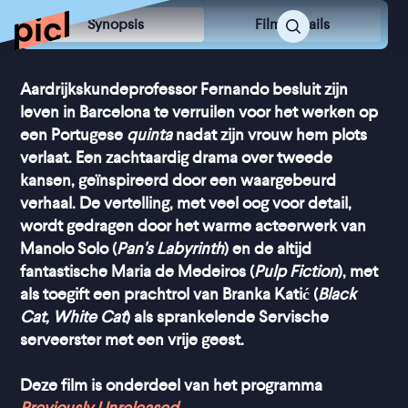
Synopsis
Film Details
Aardrijkskundeprofessor Fernando besluit zijn
leven in Barcelona te verruilen voor het werken op
een Portugese
quinta
nadat zijn vrouw hem plots
verlaat. Een zachtaardig drama over tweede
kansen, geïnspireerd door een waargebeurd
verhaal. De vertelling, met veel oog voor detail,
wordt gedragen door het warme acteerwerk van
Manolo Solo (
Pan's Labyrinth
) en de altijd
fantastische Maria de Medeiros (
Pulp Fiction
), met
als toegift een prachtrol van Branka Katić (
Black
Cat, White Cat
) als sprankelende Servische
serveerster met een vrije geest.
Deze film is onderdeel van het programma