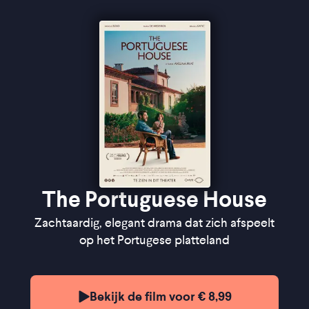
"De charme van dit kalme drama, zit hem in hoe de
introverte antiheld een observator lijkt in zijn eigen
verhaal"
★★
★
VPRO Cinema
"Fijnzinnig drama waarin tuinieren een ontwortelde
man opnieuw leert aarden"
★★
★
FilmTotaal
"Zachtmoedig en verfrissend" - Het Parool
The Portuguese House
Zachtaardig, elegant drama dat zich afspeelt
op het Portugese platteland
Bekijk de film voor € 8,99