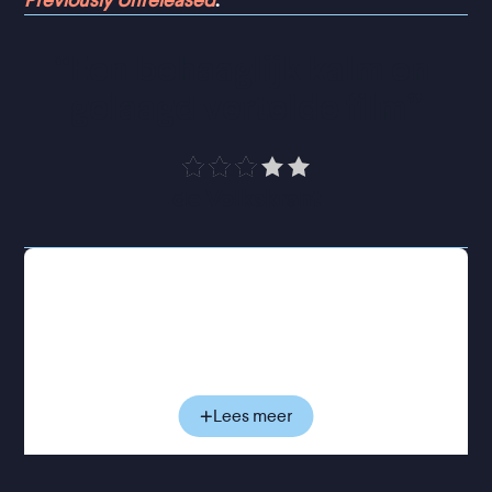
Previously Unreleased
.
“
Een behaaglijk kalm en 
gelaagd vertelde film
”
de Volkskrant
Fernando is een timide hoogleraar geografie in
Barcelona met een bijzondere voorliefde voor
papieren landkaarten. Die kaarten helpen hem niet
wanneer zijn vrouw op een ochtend, zonder
waarschuwing of uitleg, haar spullen pakt en hij
richtingloos achterblijft. Fernando besluit naar het
Lees meer
noordwesten van Portugal te reizen waar hij
tuinman Manuel ontmoet, die net zou beginnen aan
een baan bij een prachtig oud landhuis. Wanneer