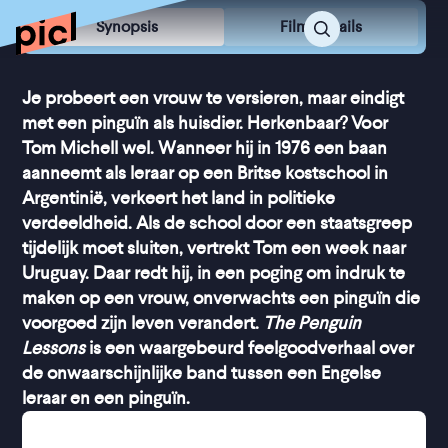
Synopsis
Film Details
Je probeert een vrouw te versieren, maar eindigt
met een pinguïn als huisdier. Herkenbaar? Voor
Tom Michell wel. Wanneer hij in 1976 een baan
aanneemt als leraar op een Britse kostschool in
Argentinië, verkeert het land in politieke
verdeeldheid. Als de school door een staatsgreep
tijdelijk moet sluiten, vertrekt Tom een week naar
Uruguay. Daar redt hij, in een poging om indruk te
maken op een vrouw, onverwachts een pinguïn die
voorgoed zijn leven verandert.
The Penguin
Lessons
is een waargebeurd feelgoodverhaal over
de onwaarschijnlijke band tussen een Engelse
leraar en een pinguïn.
Nadat Tom het dier van een met olie vervuild