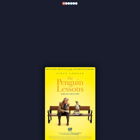
"Een vermakelijke film" ★★★
FilmTotaal