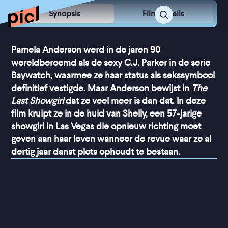
Synopsis
Film Details
Pamela Anderson werd in de jaren 90
wereldberoemd als de sexy C.J. Parker in de serie
Baywatch, waarmee ze haar status als sekssymbool
definitief vestigde. Maar Anderson bewijst in
The
Last Showgirl
dat ze veel meer is dan dat. In deze
film kruipt ze in de huid van Shelly, een 57-jarige
showgirl in Las Vegas die opnieuw richting moet
geven aan haar leven wanneer de revue waar ze al
dertig jaar danst plots ophoudt te bestaan.
“
Anderson revancheert 
zich op hartveroverende 
wijze
”