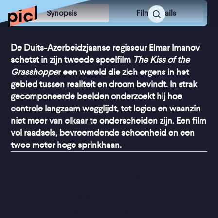
Synopsis
Film Details
De Duits-Azerbeidzjaanse regisseur Elmar Imanov
schetst in zijn tweede speelfilm
The Kiss of the
Grasshoppe
r een wereld die zich ergens in het
gebied tussen realiteit en droom bevindt. In strak
gecomponeerde beelden onderzoekt hij hoe
controle langzaam wegglijdt, tot logica en waanzin
niet meer van elkaar te onderscheiden zijn. Een film
vol raadsels, bevreemdende schoonheid en een
twee meter hoge sprinkhaan.
“
Biedt enkele van de 
gedenkwaardigste beelden 
van het jaar
”