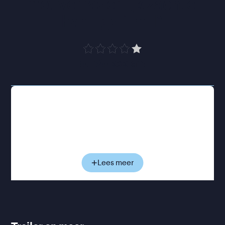
met verraderlijk zachte 
hand gefilmd
”
de Volkskrant
Het is midden in de nacht wanneer Rose aanklopt
bij het kleine appartement van haar broer Sam in
Berlijn. Voor de zoveelste keer is ze door haar
vriendin uit huis gezet. Rose en Sam zijn hecht, dus
voor haar staat de deur altijd open. Maar die nacht
is ze ongewoon onrustig. Relatiestress, een
Lees meer
lekkende kraan, vreemde geluiden uit Sams kamer;
flarden die later ineens betekenis krijgen. Sam
wordt later beschuldigd van verkrachting, wat die
nacht zou hebben plaatsgevonden. De politie wil
weten wat Rose heeft gezien en gehoord: een