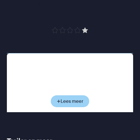
met verraderlijk zachte 
hand gefilmd
”
de Volkskrant
Het is midden in de nacht wanneer Rose aanklopt
bij het kleine appartement van haar broer Sam in
Berlijn. Voor de zoveelste keer is ze door haar
vriendin uit huis gezet. Rose en Sam zijn hecht, dus
voor haar staat de deur altijd open. Maar die nacht
is ze ongewoon onrustig. Relatiestress, een
Lees meer
lekkende kraan, vreemde geluiden uit Sams kamer;
flarden die later ineens betekenis krijgen. Sam
wordt later beschuldigd van verkrachting, wat die
nacht zou hebben plaatsgevonden. De politie wil
weten wat Rose heeft gezien en gehoord: een