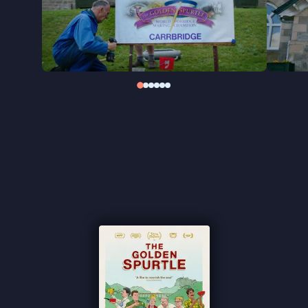
pap, met een bijzonder warm en gelukzalig gevoel
achterlaat. Een klein weldadig wonder van een film.
"Een verrukkelijke documentaire" ★★★★ de
Volkskrant
"Alles wat u over pap koken wilt weten, en meer"
★★★★ NRC
"Een aangename documentaire over een bijzonder
wereldkampioenschap" - Het Parool
"Een parel die je voor altijd anders laat kijken naar
pap" ★★★★
Cinemagazine
"A cosy celebration of porridge and its champions"
★★★★ The Guardian