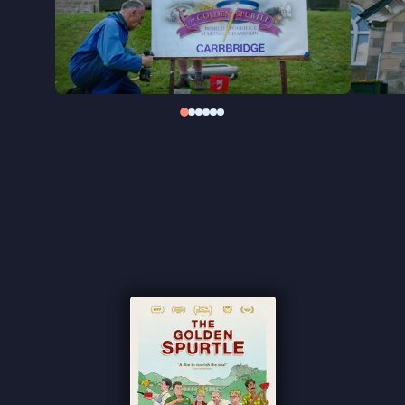
pap, met een bijzonder warm en gelukzalig gevoel
achterlaat. Een klein weldadig wonder van een film.
"Een verrukkelijke documentaire" ★★★★ de
Volkskrant
"Alles wat u over pap koken wilt weten, en meer"
★★★★ NRC
"Een aangename documentaire over een bijzonder
wereldkampioenschap" - Het Parool
"Een parel die je voor altijd anders laat kijken naar
pap" ★★★★
Cinemagazine
"A cosy celebration of porridge and its champions"
★★★★ The Guardian