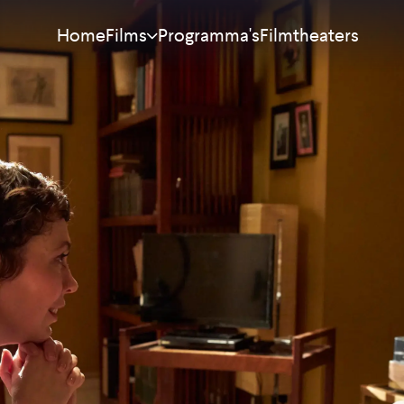
Home
Programma's
Filmtheaters
Films
Meest bekeken
Nieuw
Aanraders
Binnenkort
Alle films