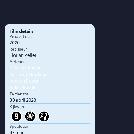
Film details
Productiejaar
2020
Regisseur
Florian Zeller
Acteurs
Olivia Coleman
Anthony Hopkins
Imogen Poots
Rufus Sewell
Te zien tot
30 april 2028
Kijkwijzer
Speelduur
97 min