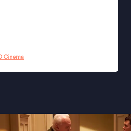
mpton hebben een meesterwerk neergezet''
ma.'' ★★★★ Trouw
en haalt onze belevingswereld door de mangel''
laten, zodat de kijker wordt meegenomen in
O Cinema
' - Het Parool