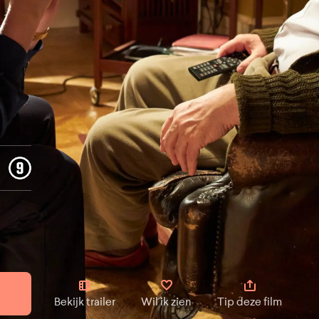
Bekijk trailer
Wil ik zien
Tip deze film