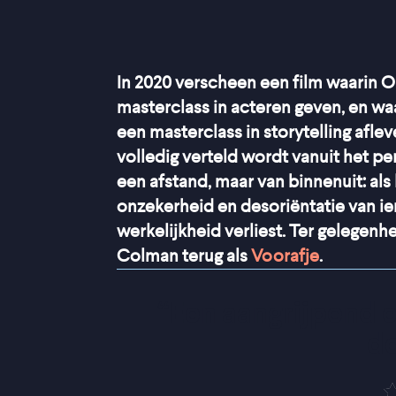
In 2020 verscheen een film waarin 
masterclass in acteren geven, en waa
een masterclass in storytelling aflev
volledig verteld wordt vanuit het per
een afstand, maar van binnenuit: als
onzekerheid en desoriëntatie van i
werkelijkheid verliest. Ter gelegenh
Colman terug als
Voorafje
.
“
Een aangrijpend e
d