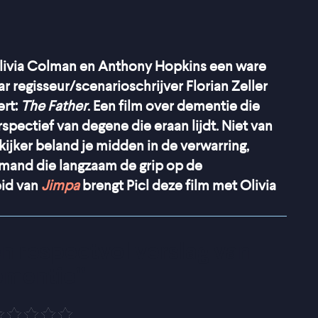
Olivia Colman en Anthony Hopkins een ware
r regisseur/scenarioschrijver Florian Zeller
ert:
The Father
. Een film over dementie die
spectief van degene die eraan lijdt. Niet van
 kijker beland je midden in de verwarring,
emand die langzaam de grip op de
eid van
Jimpa
brengt Picl deze film met Olivia
n respectvol verslag van 
ementie
”