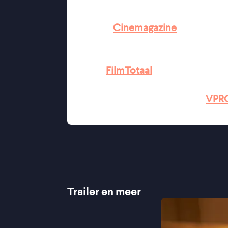
''Florian Zeller en Christopher Ha
★★★★½
Cinemagazine
''Een fascinerend aangrijpend dra
''De film verwart en desoriënteert, 
★★★★
FilmTotaal
''Gaandeweg wordt alle logica losge
Anthony’s verwarring'' ★★★★
VPR
''Virtuoze Anthony Hopkins ontroert'
Trailer en meer