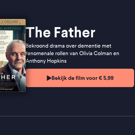
The Father
Bekroond drama over dementie met
fenomenale rollen van Olivia Colman en
Anthony Hopkins
Bekijk de film voor € 5,99