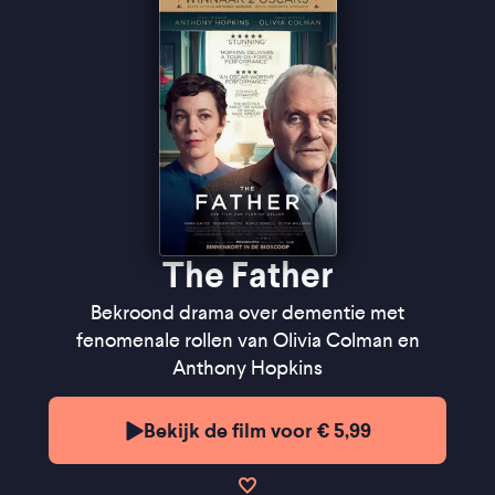
Trouw
''De film verwart en desoriënteert, en haalt onze
belevingswereld door de mangel'' ★★★★
FilmTotaal
''Gaandeweg wordt alle logica losgelaten, zodat de
kijker wordt meegenomen in Anthony’s verwarring''
★★★★
VPRO Cinema
''Virtuoze Anthony Hopkins ontroert'' - Het Parool
The Father
Bekroond drama over dementie met
fenomenale rollen van Olivia Colman en
Anthony Hopkins
Bekijk de film voor € 5,99