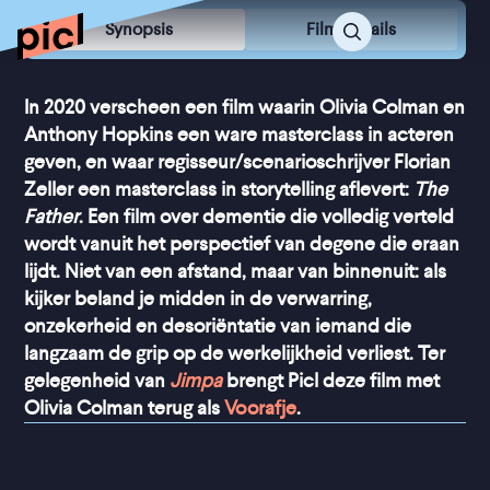
Synopsis
Film Details
In 2020 verscheen een film waarin Olivia Colman en
Anthony Hopkins een ware masterclass in acteren
geven, en waar regisseur/scenarioschrijver Florian
Zeller een masterclass in storytelling aflevert:
The
Father
. Een film over dementie die volledig verteld
wordt vanuit het perspectief van degene die eraan
lijdt. Niet van een afstand, maar van binnenuit: als
kijker beland je midden in de verwarring,
onzekerheid en desoriëntatie van iemand die
langzaam de grip op de werkelijkheid verliest. Ter
gelegenheid van
Jimpa
brengt Picl deze film met
Olivia Colman terug als
Voorafje
.
“
Een aangrijpend en 