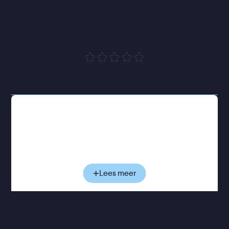
respectvol verslag van 
dementie
”
de Volkskrant
De gepensioneerde Anthony woont alleen in zijn
appartement in Londen en houdt vol dat hij prima
voor zichzelf kan zorgen. Maar dat is niet zo, al ziet
hij dat zelf niet in. Steeds opnieuw stuurt hij een
thuishulp weg, en steeds vaker haalt hij mensen,
plekken en momenten door elkaar. Zijn dochter
Lees meer
Anne probeert hem te helpen, maar merkt
tegelijkertijd hoe de vertrouwde band tussen hen
langzaam begint te verschuiven. Terwijl Anthony
steeds meer grip op zijn werkelijkheid verliest,