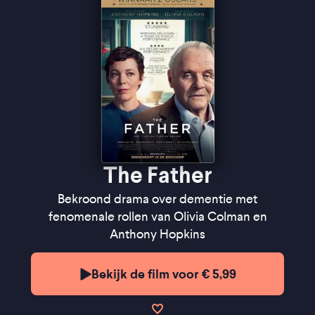
Trouw
''De film verwart en desoriënteert, en haalt onze
belevingswereld door de mangel'' ★★★★
FilmTotaal
''Gaandeweg wordt alle logica losgelaten, zodat de
kijker wordt meegenomen in Anthony’s verwarring''
★★★★
VPRO Cinema
''Virtuoze Anthony Hopkins ontroert'' - Het Parool
The Father
Bekroond drama over dementie met
fenomenale rollen van Olivia Colman en
Anthony Hopkins
Bekijk de film voor € 5,99