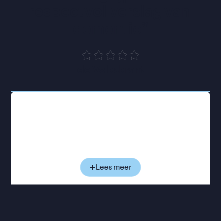
respectvol verslag van 
dementie
”
de Volkskrant
De gepensioneerde Anthony woont alleen in zijn
appartement in Londen en houdt vol dat hij prima
voor zichzelf kan zorgen. Maar dat is niet zo, al ziet
hij dat zelf niet in. Steeds opnieuw stuurt hij een
thuishulp weg, en steeds vaker haalt hij mensen,
plekken en momenten door elkaar. Zijn dochter
Lees meer
Anne probeert hem te helpen, maar merkt
tegelijkertijd hoe de vertrouwde band tussen hen
langzaam begint te verschuiven. Terwijl Anthony
steeds meer grip op zijn werkelijkheid verliest,