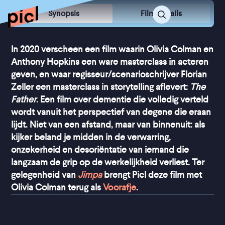
Synopsis
Film Details
In 2020 verscheen een film waarin Olivia Colman en
Anthony Hopkins een ware masterclass in acteren
geven, en waar regisseur/scenarioschrijver Florian
Zeller een masterclass in storytelling aflevert:
The
Father
. Een film over dementie die volledig verteld
wordt vanuit het perspectief van degene die eraan
lijdt. Niet van een afstand, maar van binnenuit: als
kijker beland je midden in de verwarring,
onzekerheid en desoriëntatie van iemand die
langzaam de grip op de werkelijkheid verliest. Ter
gelegenheid van
Jimpa
brengt Picl deze film met
Olivia Colman terug als
Voorafje
.
“
Een aangrijpend en 