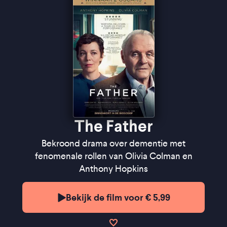
Trouw
''De film verwart en desoriënteert, en haalt onze
belevingswereld door de mangel'' ★★★★
FilmTotaal
''Gaandeweg wordt alle logica losgelaten, zodat de
kijker wordt meegenomen in Anthony’s verwarring''
★★★★
VPRO Cinema
''Virtuoze Anthony Hopkins ontroert'' - Het Parool
The Father
Bekroond drama over dementie met
fenomenale rollen van Olivia Colman en
Anthony Hopkins
Bekijk de film voor € 5,99