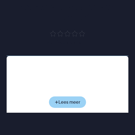
respectvol verslag van 
dementie
”
de Volkskrant
De gepensioneerde Anthony woont alleen in zijn
appartement in Londen en houdt vol dat hij prima
voor zichzelf kan zorgen. Maar dat is niet zo, al ziet
hij dat zelf niet in. Steeds opnieuw stuurt hij een
thuishulp weg, en steeds vaker haalt hij mensen,
plekken en momenten door elkaar. Zijn dochter
Lees meer
Anne probeert hem te helpen, maar merkt
tegelijkertijd hoe de vertrouwde band tussen hen
langzaam begint te verschuiven. Terwijl Anthony
steeds meer grip op zijn werkelijkheid verliest,