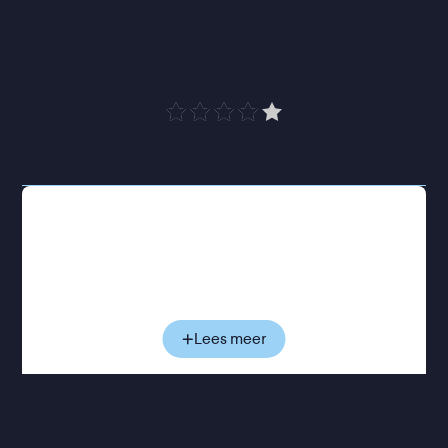
een mijnenveld van bizarre 
plotwendingen in loopt
”
Trouw
Charlie en Emma’s huwelijk staat al volledig in de
steigers, de uitnodigingen zijn verstuurd en deze
periode zou in het teken moeten staan van liefde
en voorpret. Maar na die ene vraag slaat alles
abrupt om. Wat begint als een dronken bekentenis
groeit uit tot een acute emotionele crisis waarin
Lees meer
Charlie plots alles wat hij dacht te weten over zijn
aanstaande vrouw in twijfel trekt. Terwijl de bruiloft
onafwendbaar dichterbij komt, loopt ook de
spanning tussen hen steeds verder op. Hoe dichter