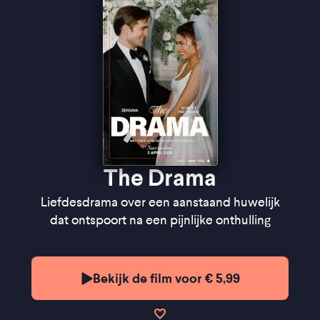
psychologische spanning haast ondraaglijk hoog
opgevoerd'' ★★★
VPRO Cinema
''Een aangenaam gelaagde film die complexe
thematiek weet te vangen in een meeslepend en
wrang verhaal'' ★★★★
FilmTotaal
''The film has the spiky, ingenious, tasteless style of
Borgli's previous film
Dream Scenario
'' ★★★★
The
Guardian
The Drama
Liefdesdrama over een aanstaand huwelijk
dat ontspoort na een pijnlijke onthulling
Bekijk de film voor € 5,99