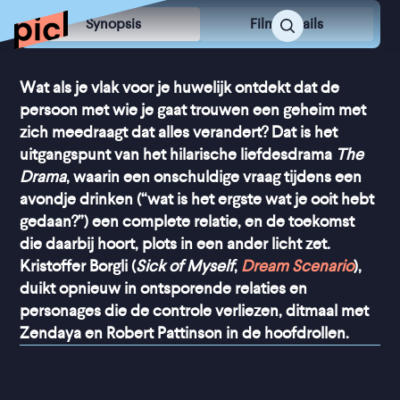
Synopsis
Film Details
Wat als je vlak voor je huwelijk ontdekt dat de
persoon met wie je gaat trouwen een geheim met
zich meedraagt dat alles verandert? Dat is het
uitgangspunt van het hilarische liefdesdrama
The
Drama
, waarin een onschuldige vraag tijdens een
avondje drinken (“wat is het ergste wat je ooit hebt
gedaan?”) een complete relatie, en de toekomst
die daarbij hoort, plots in een ander licht zet.
Kristoffer Borgli (
Sick of Myself
,
Dream Scenario
),
duikt opnieuw in ontsporende relaties en
personages die de controle verliezen, ditmaal met
Zendaya en Robert Pattinson in de hoofdrollen.
“
Applaus voor een film die 