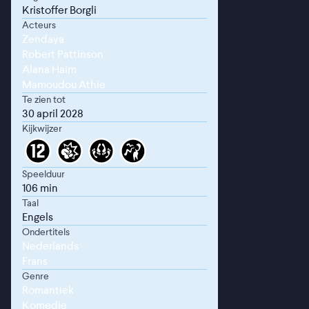
Kristoffer Borgli
Acteurs
Zendaya
Robert Pattinson
Alana Haim
Mamoudou Athie
Te zien tot
30 april 2028
Kijkwijzer
Speelduur
106 min
Taal
Engels
Ondertitels
Nederlands
Frans
Genre
Romantiek
Komedie