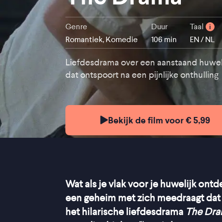
Genre
Duur
Taal
i
Romantiek, Komedie
106 min
EN / NL
Liefdesdrama over een aanstaand huwel
dat ontspoort na een pijnlijke onthulling
Bekijk de film voor € 5,99
Wat als je vlak voor je huwelijk ont
een geheim met zich meedraagt dat a
het hilarische liefdesdrama
The Dr