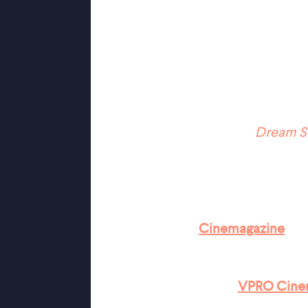
hij dacht te weten over zijn aanstaand
onafwendbaar dichterbij komt, loop
op. Hoe dichter de bruiloft nadert, 
werkelijk van iemand kunt weten, zel
leven door te brengen.
Ongemakkelijke, psychologisch ont
chaos: na
Sick of Myself
en
Dream S
onmiskenbare signatuur zien in
The
existentiële paniek onderzoekt
The
vlak voordat je elkaar eeuwige trouw
''De film werkt het beste wanneer je
ervaring'' ★★★★
Cinemagazine
''De film herbergt meer dan genoeg
''Mede dankzij de sterke cast wordt
hoog opgevoerd'' ★★★
VPRO Cin
''Een aangenaam gelaagde film die 