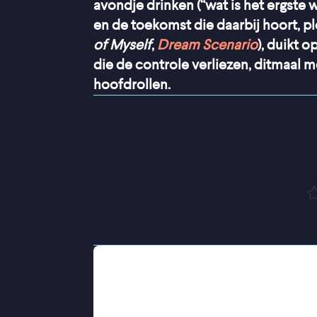
avondje drinken (“wat is het ergste 
en de toekomst die daarbij hoort, plot
of Myself
,
Dream Scenario
), duikt 
die de controle verliezen, ditmaal 
hoofdrollen.
“
Applaus voor een fi
bizarre plot
Charlie en Emma’s huwelijk staat al v
verstuurd en deze periode zou in he
Maar na die ene vraag slaat alles ab
bekentenis groeit uit tot een acute e