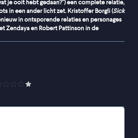
wat je ooit hebt gedaan?”) een complete relatie,
s in een ander licht zet. Kristoffer Borgli (
Sick
opnieuw in ontsporende relaties en personages
met Zendaya en Robert Pattinson in de
lm die een mijnenveld van 
wendingen in loopt
”
Trouw
olledig in de steigers, de uitnodigingen zijn
t teken moeten staan van liefde en voorpret.
rupt om. Wat begint als een dronken
motionele crisis waarin Charlie plots alles wat