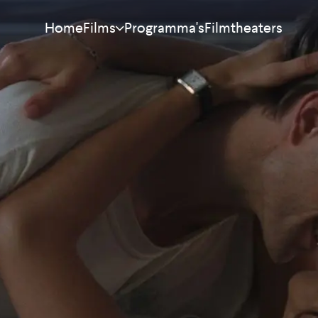
Home
Programma's
Filmtheaters
Films
Meest bekeken
Nieuw
Aanraders
Binnenkort
Alle films