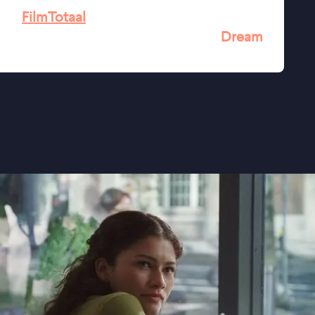
★★★★
FilmTotaal
steless style of Borgli's previous film
Dream