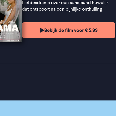
Liefdesdrama over een aanstaand huwelijk
dat ontspoort na een pijnlijke onthulling
Bekijk de film voor € 5,99