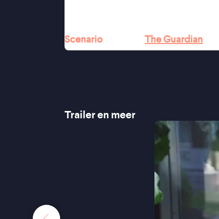
meeslepend en wrang verhaal'' 
''The film has the spiky, ingenious, ta
Scenario
'' ★★★★
The Guardian
Trailer en meer