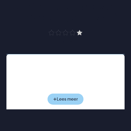
een mijnenveld van bizarre 
plotwendingen in loopt
”
Trouw
Charlie en Emma’s huwelijk staat al volledig in de
steigers, de uitnodigingen zijn verstuurd en deze
periode zou in het teken moeten staan van liefde
en voorpret. Maar na die ene vraag slaat alles
abrupt om. Wat begint als een dronken bekentenis
groeit uit tot een acute emotionele crisis waarin
Lees meer
Charlie plots alles wat hij dacht te weten over zijn
aanstaande vrouw in twijfel trekt. Terwijl de bruiloft
onafwendbaar dichterbij komt, loopt ook de
spanning tussen hen steeds verder op. Hoe dichter