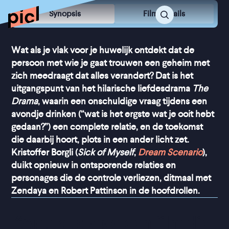
Synopsis
Film Details
Wat als je vlak voor je huwelijk ontdekt dat de
persoon met wie je gaat trouwen een geheim met
zich meedraagt dat alles verandert? Dat is het
uitgangspunt van het hilarische liefdesdrama
The
Drama
, waarin een onschuldige vraag tijdens een
avondje drinken (“wat is het ergste wat je ooit hebt
gedaan?”) een complete relatie, en de toekomst
die daarbij hoort, plots in een ander licht zet.
Kristoffer Borgli (
Sick of Myself
,
Dream Scenario
),
duikt opnieuw in ontsporende relaties en
personages die de controle verliezen, ditmaal met
Zendaya en Robert Pattinson in de hoofdrollen.
“
Applaus voor een film die 