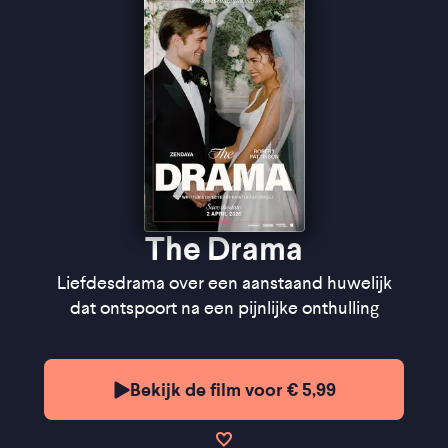
psychologische spanning haast ondraaglijk hoog
opgevoerd'' ★★★
VPRO Cinema
''Een aangenaam gelaagde film die complexe
thematiek weet te vangen in een meeslepend en
wrang verhaal'' ★★★★
FilmTotaal
''The film has the spiky, ingenious, tasteless style of
Borgli's previous film
Dream Scenario
'' ★★★★
The
Guardian
The Drama
Liefdesdrama over een aanstaand huwelijk
dat ontspoort na een pijnlijke onthulling
Bekijk de film voor € 5,99