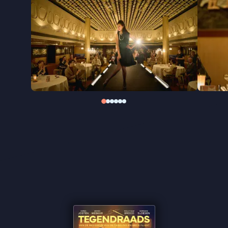
Samen met haar nieuwe geliefde Francesco
bevindt Johanna zich in het oog van de storm.
De Nederlandse regisseur Ben Sombogaart maakte
eerst naam met een aantal jeugdfilms, waaronder
Het zakmes
(1993) (bekroond met het Gouden Kalf
voor Beste Regie en de Cinekid Film Award). Na de
Oscargenomineerde film
De Tweeling
(2002)
richtte hij zich op speelfilms voor volwassenen. Zijn
Kruistocht in spijkerbroek
(2006) won het Gouden
Kalf voor Beste Film.