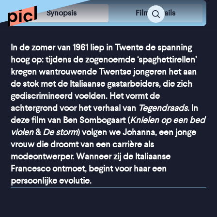
Synopsis
Film Details
In de zomer van 1961 liep in Twente de spanning
hoog op: tijdens de zogenoemde ‘spaghettirellen’
kregen wantrouwende Twentse jongeren het aan
de stok met de Italiaanse gastarbeiders, die zich
gediscrimineerd voelden. Het vormt de
achtergrond voor het verhaal van
Tegendraads
. In
deze film van Ben Sombogaart (
Knielen op een bed
violen
&
De storm
) volgen we Johanna, een jonge
vrouw die droomt van een carrière als
modeontwerper. Wanneer zij de Italiaanse
Francesco ontmoet, begint voor haar een
persoonlijke evolutie.
“
Knappe, actuele film met 