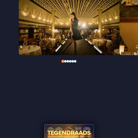
Samen met haar nieuwe geliefde Francesco
bevindt Johanna zich in het oog van de storm.
De Nederlandse regisseur Ben Sombogaart maakte
eerst naam met een aantal jeugdfilms, waaronder
Het zakmes
(1993) (bekroond met het Gouden Kalf
voor Beste Regie en de Cinekid Film Award). Na de
Oscargenomineerde film
De Tweeling
(2002)
richtte hij zich op speelfilms voor volwassenen. Zijn
Kruistocht in spijkerbroek
(2006) won het Gouden
Kalf voor Beste Film.