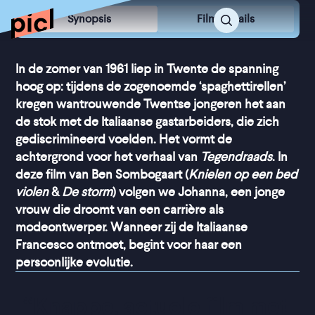
Synopsis
Film Details
In de zomer van 1961 liep in Twente de spanning
hoog op: tijdens de zogenoemde ‘spaghettirellen’
kregen wantrouwende Twentse jongeren het aan
de stok met de Italiaanse gastarbeiders, die zich
gediscrimineerd voelden. Het vormt de
achtergrond voor het verhaal van
Tegendraads
. In
deze film van Ben Sombogaart (
Knielen op een bed
violen
&
De storm
) volgen we Johanna, een jonge
vrouw die droomt van een carrière als
modeontwerper. Wanneer zij de Italiaanse
Francesco ontmoet, begint voor haar een
persoonlijke evolutie.
“
Knappe, actuele film met 