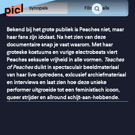
Synopsis
Film Details
Bekend bij het grote publiek is Peaches niet, maar
haar fans zijn idolaat. Na het zien van deze
documentaire snap je vast waarom. Met haar
groteske kostuums en vurige electrobeats viert
Peaches seksuele vrijheid in alle vormen.
Teaches
of Peaches
duikt in spectaculair beeldmateriaal
van haar live-optredens, exlcusief archiefmateriaal
en interviews en laat zien hoe deze unieke
performer uitgroeide tot een feministisch icoon,
queer strijder en allround schijt-aan-hebbende.
“
Dringt diep door in de 
wondere wereld van de 