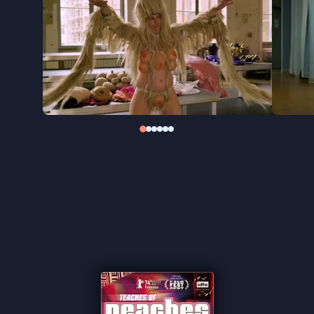
Teaches of Peaches
combineert beeldmateriaal
van deze “The Teaches of Peaches Anniversary
Tour 2022” met exclusief privé-archiefmateriaal en
openhartige interviews met medewerkers,
bewonderaars en geliefden (waaronder Leslie
Feist, Chilly Gonzalez en Shirley Manson). Daarmee
is het een herinnering aan hoe baanbrekend deze
artiest is. Winnaar van de Teddy Award voor beste
documentaire op de Berlinale 2024.
“Mooie terugblik op de baanbrekende muziek en
conceptuele kunst van de zangeres” ★★★ de
Volkskrant
“Aanstekelijke Duitse documentaire” ★★★ VPRO
Cinema
“Wie deze documentaire ziet, wil haar vervolgens
waarschijnlijk zo snel mogelijk live zien.” de
Filmkrant