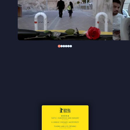
een documentaire, een slapstick en een stille
verzetsdaad in één. Voor dit ingenieuze en
moedige werk werd hij in 2015 bekroond met de
Gouden Beer op het Filmfestival van Berlijn.
"Indrukwekkende roadmovie over vrijheid" ★★★★
Het Parool
"De ongedwongen sfeer levert boeiende, grappige
maar vooral openhartige ontboezemingen op"
★★★★ AD
"Indrukwekkend werk van een cineast die met zijn
rug tegen de muur staat" ★★★★ de Volkskrant
"Iran zal er niet blij mee zijn, maar de rest van de
wereld heeft er een heel mooie film bij" -
de
Filmkrant
"Een scherpzinnige visie" ★★★★
InDeBioscoop