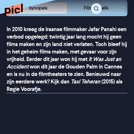
Synopsis
Film Details
In 2010 kreeg de Iraanse filmmaker Jafar Panahi een
verbod opgelegd: twintig jaar lang mocht hij geen
films maken en zijn land niet verlaten. Toch bleef hij
in het geheim films maken, met gevaar voor zijn
vrijheid. Eerder dit jaar won hij met
It Was Just an
Accident
won dit jaar de Gouden Palm in Cannes
en is nu in de filmtheaters te zien. Benieuwd naar
zijn eerdere werk? Kijk dan
Taxi Teheran
(2015) als
Regie Voorafje.
“
Satirische maar oprechte 
kijk op de samenleving in 
Iran
”