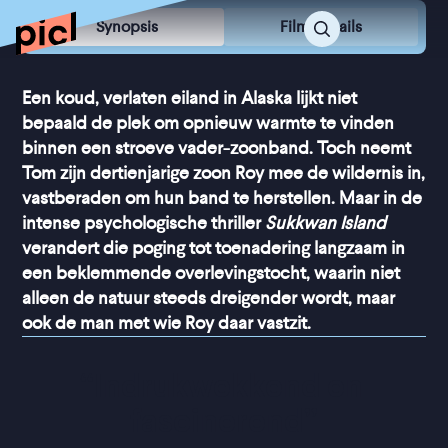
Synopsis
Film Details
Een koud, verlaten eiland in Alaska lijkt niet
bepaald de plek om opnieuw warmte te vinden
binnen een stroeve vader-zoonband. Toch neemt
Tom zijn dertienjarige zoon Roy mee de wildernis in,
vastberaden om hun band te herstellen. Maar in de
intense psychologische thriller
Sukkwan Island
verandert die poging tot toenadering langzaam in
een beklemmende overlevingstocht, waarin niet
alleen de natuur steeds dreigender wordt, maar
ook de man met wie Roy daar vastzit.
“
Indrukwekkend en 
fascinerend
”