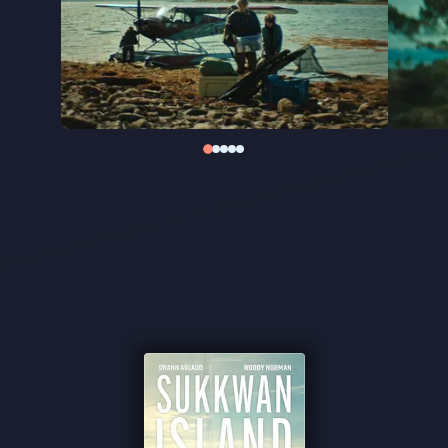
Gebaseerd op de gelijknamige novelle van David
Vann uit 2008, waarin hij de dood van zijn vader
verwerkte, maakt regisseur Vladimir de Fontenay
van
Sukkwan Island
meer dan een klassieke
survivalfilm. Een intens psychologisch drama
waarin de overweldigende landschappen - gefilmd
in de Noorse fjorden - de emotionele afstand
tussen vader en zoon constant weerspiegelen.
''Een beklemmende psychologische thriller'' ★★★
VPRO Cinema
''In het claustrofobische drama vrees je dat het
gevaar van binnenuit zal komen'' ★★★ de
Volkskrant
''Franse acteur Swann Arlaud maakt indruk'' -
de
Filmkrant