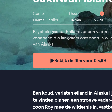
Genre
Duur
Taal
i
Drama, Thriller
114 min
EN / NL
Psychologische thriller over een vader-
zoonband die langzaam ontspoort in wil
van Alaska
Bekijk de film voor € 5,99
Een koud, verlaten eiland in Alaska
te vinden binnen een stroeve vader
zoon Roy mee de wildernis in, vastb