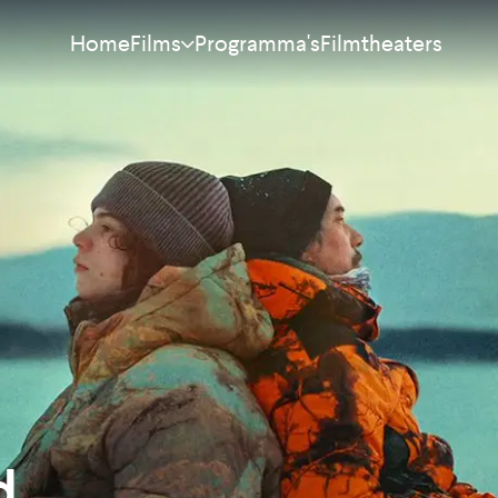
Home
Programma's
Filmtheaters
Films
Meest bekeken
Nieuw
Aanraders
Binnenkort
Alle films
d