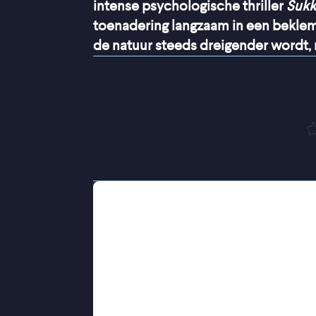
intense psychologische thriller
Sukk
toenadering langzaam in een beklem
de natuur steeds dreigender wordt, 
“
Indrukwekke
Ci
Sukkwan Island: een afgelegen eilan
dertienjarige Roy, een stuk land hee
op weg naar Sukkwan Island, in de 
traumatische gebeurtenis die hun rel
natuur zoekt Roy toenadering tot zi
controle kwijt, over de situatie, én o
onherbergzamer wordt en de omstand