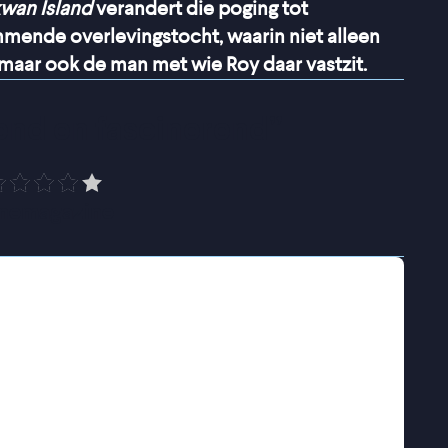
wan Island
verandert die poging tot
mende overlevingstocht, waarin niet alleen
maar ook de man met wie Roy daar vastzit.
nd en fascinerend
”
nemagazine
d in Alaska waar Tom, de vader van de
ft gekocht. Samen trekken ze de wildernis in,
hoop een nieuw begin te maken na een
atie jarenlang heeft getekend. In de ruige
jn vader, maar Tom raakt steeds verder de
ver zichzelf. Terwijl het landschap
igheden ruiger, begint ook het gedrag van