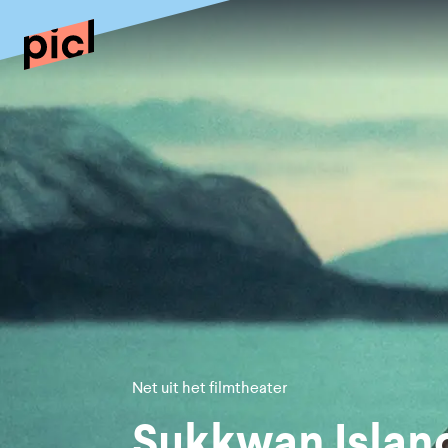
Net uit het filmtheater
Sukkwan Islan