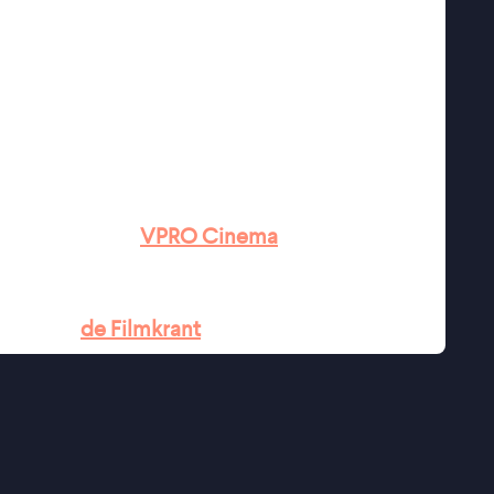
aan te nemen. Langzaam dringt tot Roy door dat
voor staat.
e van David Vann uit 2008, waarin hij de dood
isseur Vladimir de Fontenay van
Sukkwan
alfilm. Een intens psychologisch drama waarin
efilmd in de Noorse fjorden - de emotionele
ant weerspiegelen.
thriller'' ★★★
VPRO Cinema
 je dat het gevaar van binnenuit zal komen''
ndruk'' -
de Filmkrant