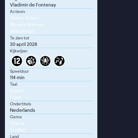
Vladimir de Fontenay
Acteurs
Swann Arlaud
Woody Norman
Alma Pöysti
Te zien tot
30 april 2028
Kijkwijzer
Speelduur
114 min
Taal
Engels
Frans
Ondertitels
Nederlands
Genre
Drama
Thriller
Land