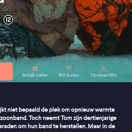
dernis
Bekijk trailer
Wil ik zien
Tip deze film
 lijkt niet bepaald de plek om opnieuw warmte
-zoonband. Toch neemt Tom zijn dertienjarige
eraden om hun band te herstellen. Maar in de