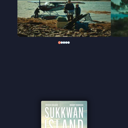
Gebaseerd op de gelijknamige novelle van David
Vann uit 2008, waarin hij de dood van zijn vader
verwerkte, maakt regisseur Vladimir de Fontenay
van
Sukkwan Island
meer dan een klassieke
survivalfilm. Een intens psychologisch drama
waarin de overweldigende landschappen - gefilmd
in de Noorse fjorden - de emotionele afstand
tussen vader en zoon constant weerspiegelen.
''Een beklemmende psychologische thriller'' ★★★
VPRO Cinema
''In het claustrofobische drama vrees je dat het
gevaar van binnenuit zal komen'' ★★★ de
Volkskrant
''Franse acteur Swann Arlaud maakt indruk'' -
de
Filmkrant