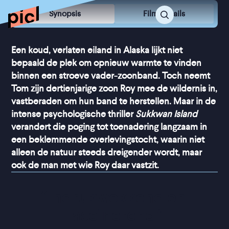
Synopsis
Film Details
Een koud, verlaten eiland in Alaska lijkt niet
bepaald de plek om opnieuw warmte te vinden
binnen een stroeve vader-zoonband. Toch neemt
Tom zijn dertienjarige zoon Roy mee de wildernis in,
vastberaden om hun band te herstellen. Maar in de
intense psychologische thriller
Sukkwan Island
verandert die poging tot toenadering langzaam in
een beklemmende overlevingstocht, waarin niet
alleen de natuur steeds dreigender wordt, maar
ook de man met wie Roy daar vastzit.
“
Indrukwekkend en 
fascinerend
”