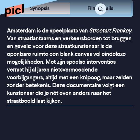
Synopsis
Film Details
Amsterdam is de speelplaats van
Streetart Frankey
.
Van straatlantaarns en verkeersborden tot bruggen
en gevels: voor deze straatkunstenaar is de
openbare ruimte een blank canvas vol eindeloze
mogelijkheden. Met zijn speelse interventies
verrast hij al jaren nietsvermoedende
voorbijgangers, altijd met een knipoog, maar zelden
zonder betekenis. Deze documentaire volgt een
kunstenaar die je nét even anders naar het
straatbeeld laat kijken.
“
Frankey's enthousiasme 
werkt aanstekelijk en 