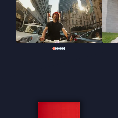
Peter Wingender opnieuw zijn blik op een
eigenzinnig kunstenaarschap uit Amsterdam. In
Streetart Frankey
volgt hij Frankey tussen
Amsterdam en New York, tussen straat en
museum, en tussen grap en maatschappelijk
statement. Een energiek portret van een
kunstenaar die bewijst dat een klein kunstwerk
soms genoeg is om je perspectief te veranderen.
"Een genot om te aanschouwen" ★★★½
Cinemagazine
"Aanstekelijke documentaire is vooral een vrolijk
uithangbord" - Het Parool
"Volgt een kunstenaar die met flair, humor en
jeugdige overmoed zijn plek zoekt tussen straat en
museum" -
FilmTotaal