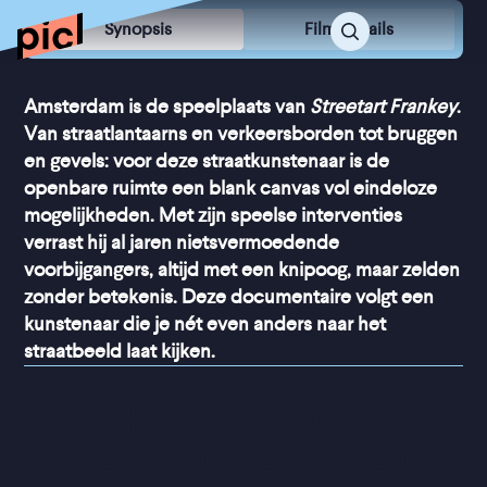
Synopsis
Film Details
Amsterdam is de speelplaats van
Streetart Frankey
.
Van straatlantaarns en verkeersborden tot bruggen
en gevels: voor deze straatkunstenaar is de
openbare ruimte een blank canvas vol eindeloze
mogelijkheden. Met zijn speelse interventies
verrast hij al jaren nietsvermoedende
voorbijgangers, altijd met een knipoog, maar zelden
zonder betekenis. Deze documentaire volgt een
kunstenaar die je nét even anders naar het
straatbeeld laat kijken.
“
Frankey's enthousiasme 
werkt aanstekelijk en 