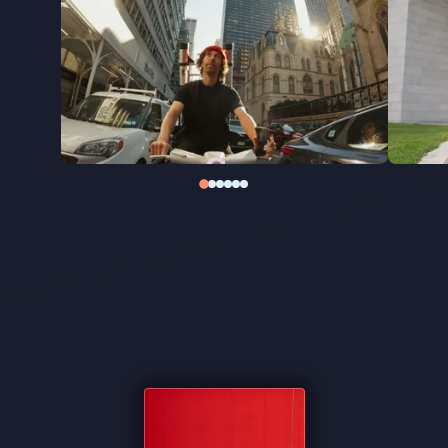
Peter Wingender opnieuw zijn blik op een
eigenzinnig kunstenaarschap uit Amsterdam. In
Streetart Frankey
volgt hij Frankey tussen
Amsterdam en New York, tussen straat en
museum, en tussen grap en maatschappelijk
statement. Een energiek portret van een
kunstenaar die bewijst dat een klein kunstwerk
soms genoeg is om je perspectief te veranderen.
"Een genot om te aanschouwen" ★★★½
Cinemagazine
"Aanstekelijke documentaire is vooral een vrolijk
uithangbord" - Het Parool
"Volgt een kunstenaar die met flair, humor en
jeugdige overmoed zijn plek zoekt tussen straat en
museum" -
FilmTotaal