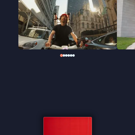
Peter Wingender opnieuw zijn blik op een
eigenzinnig kunstenaarschap uit Amsterdam. In
Streetart Frankey
volgt hij Frankey tussen
Amsterdam en New York, tussen straat en
museum, en tussen grap en maatschappelijk
statement. Een energiek portret van een
kunstenaar die bewijst dat een klein kunstwerk
soms genoeg is om je perspectief te veranderen.
"Een genot om te aanschouwen" ★★★½
Cinemagazine
"Aanstekelijke documentaire is vooral een vrolijk
uithangbord" - Het Parool
"Volgt een kunstenaar die met flair, humor en
jeugdige overmoed zijn plek zoekt tussen straat en
museum" -
FilmTotaal