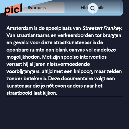
Synopsis
Film Details
Amsterdam is de speelplaats van
Streetart Frankey
.
Van straatlantaarns en verkeersborden tot bruggen
en gevels: voor deze straatkunstenaar is de
openbare ruimte een blank canvas vol eindeloze
mogelijkheden. Met zijn speelse interventies
verrast hij al jaren nietsvermoedende
voorbijgangers, altijd met een knipoog, maar zelden
zonder betekenis. Deze documentaire volgt een
kunstenaar die je nét even anders naar het
straatbeeld laat kijken.
“
Frankey's enthousiasme 
werkt aanstekelijk en 