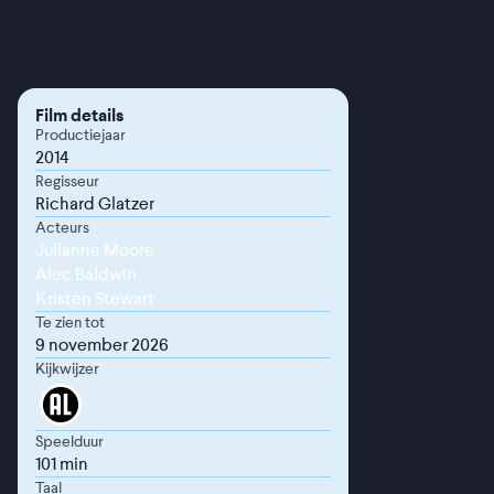
Film details
Productiejaar
2014
Regisseur
Richard Glatzer
Acteurs
Julianne Moore
Alec Baldwin
Kristen Stewart
Te zien tot
9 november 2026
Kijkwijzer
Speelduur
101 min
Taal