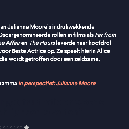
an Julianne Moore’s indrukwekkende
Oscargenomineerde rollen in films als
Far from
he Affair
en
The Hours
leverde haar hoofdrol
voor Beste Actrice op. Ze speelt hierin Alice
die wordt getroffen door een zeldzame,
ogramma
In perspectief: Julianne Moore
.
gst, frustratie en woede 
chtig neer te zetten
”