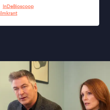
★★
InDeBioscoop
ilmkrant
alzheimer met je doet" - Het Parool