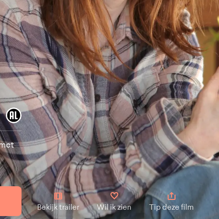
 met
Bekijk trailer
Wil ik zien
Tip deze film