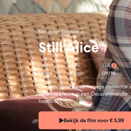
Net uit het filmtheater
Still Alice
Genre
Duur
Taal
i
Drama
101 min
EN / NL
IJzersterk portret van vroege dementie,
Julianne Moore in een Oscarwinnende
hoofdrol
Bekijk de film voor € 5,99