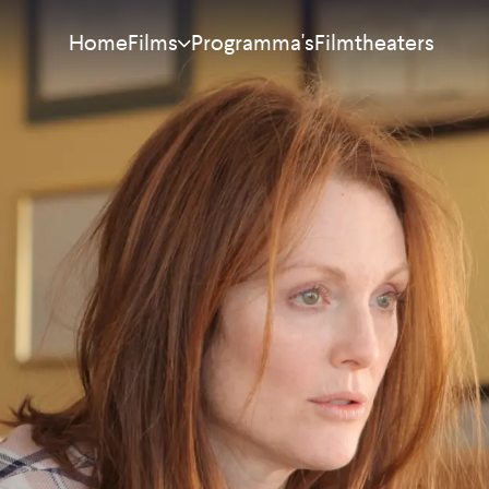
Home
Programma's
Filmtheaters
Films
Meest bekeken
Nieuw
Aanraders
Binnenkort
Alle films