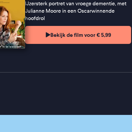
IJzersterk portret van vroege dementie, met
Julianne Moore in een Oscarwinnende
hoofdrol
Bekijk de film voor € 5,99