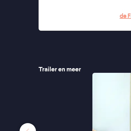
aftakeling, en raakt het diep'' ★★
"Julianne Moore is uitstekend" -
de F
"Julianne Moore maakt voelbaar wat 
Trailer en meer