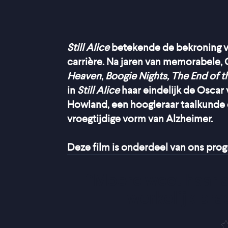
Still Alice
betekende de bekroning v
carrière. Na jaren van memorabele, 
Heaven
,
Boogie Nights, The End of t
in
Still Alice
haar eindelijk de Oscar 
Howland, een hoogleraar taalkunde 
vroegtijdige vorm van Alzheimer.
Deze film is onderdeel van ons pr
“
Moore weet haar an
werkelijk pra