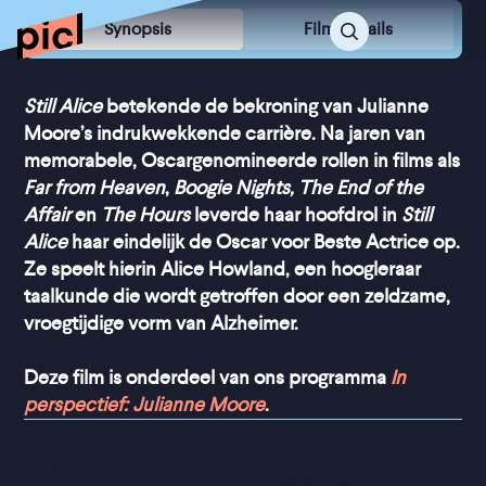
Synopsis
Film Details
Still Alice
betekende de bekroning van Julianne
Moore’s indrukwekkende carrière. Na jaren van
memorabele, Oscargenomineerde rollen in films als
Far from Heaven
,
Boogie Nights, The End of the
Affair
en
The Hours
leverde haar hoofdrol in
Still
Alice
haar eindelijk de Oscar voor Beste Actrice op.
Ze speelt hierin Alice Howland, een hoogleraar
taalkunde die wordt getroffen door een zeldzame,
vroegtijdige vorm van Alzheimer.
Deze film is onderdeel van ons programma
In
perspectief: Julianne Moore
.
“
Moore weet haar angst, 