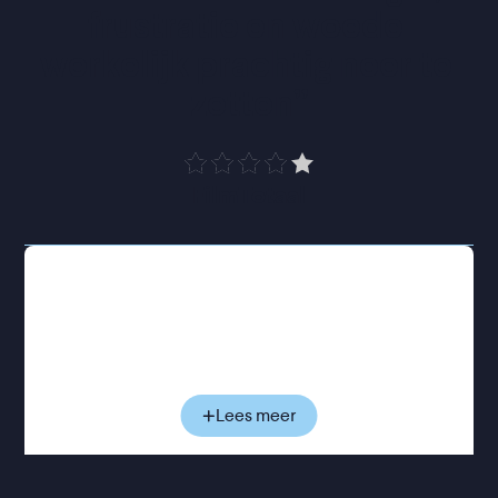
frustratie en woede 
werkelijk prachtig neer te 
zetten
”
FilmTotaal
Alice heeft haar leven op orde: ze is een gevierd
hoogleraar taalkunde, gelukkig getrouwd en
moeder van drie volwassen kinderen. Tot ze steeds
vaker woorden vergeet en merkt dat haar
geheugen haar in de steek laat. De diagnose is
onverbiddelijk: een zeldzame, vroegtijdige vorm
Lees meer
van de ziekte van Alzheimer. Terwijl Alice langzaam
grip verliest op haar herinneringen, probeert haar
familie zich staande te houden in een werkelijkheid