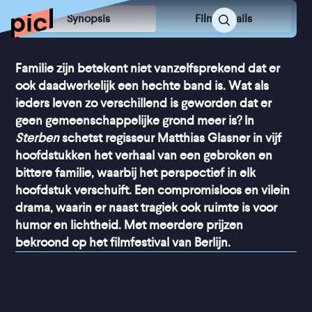
Synopsis
Film Details
Familie zijn betekent niet vanzelfsprekend dat er
ook daadwerkelijk een hechte band is. Wat als
ieders leven zo verschillend is geworden dat er
geen gemeenschappelijke grond meer is? In
Sterben
schetst regisseur Matthias Glasner in vijf
hoofdstukken het verhaal van een gebroken en
bittere familie, waarbij het perspectief in elk
hoofdstuk verschuift. Een compromisloos en vilein
drama, waarin er naast tragiek ook ruimte is voor
humor en lichtheid. Met meerdere prijzen
bekroond op het filmfestival van Berlijn.
“
Gitzwarte komedie van 
zeer hoog niveau
”