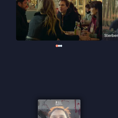
de diepgewortelde complexiteit van de familie zich
onthult.
Sterben
, Glasners vierde speelfilm, werd
op de Berlinale genomineerd voor de Gouden Beer
en bekroond met de Zilveren Beer voor Beste
Scenario.
Sterbe
“Telkens brengt Glasner het terug tot de naakte
essentie” ★★★★ de Volkskrant
“Beweegt losjes tussen tragiek en lichte scherts”
★★★★ Trouw
“Opvallend, licht zwartkomisch ensemble-drama”
★★★ VPRO Cinema
“Humor, zelfbewustzijn, tragiek en grootse ideeën”
- de Filmkrant
“Slaagt erin om van begin tot eind compleet
unheimisch te zijn” ★★★★½ FilmTotaal