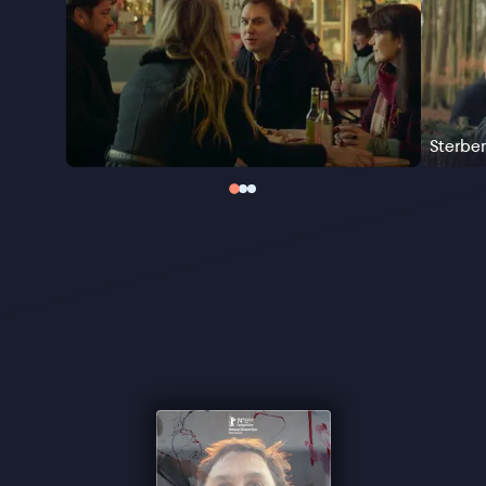
de diepgewortelde complexiteit van de familie zich
onthult.
Sterben
, Glasners vierde speelfilm, werd
op de Berlinale genomineerd voor de Gouden Beer
en bekroond met de Zilveren Beer voor Beste
Scenario.
Sterbe
“Telkens brengt Glasner het terug tot de naakte
essentie” ★★★★ de Volkskrant
“Beweegt losjes tussen tragiek en lichte scherts”
★★★★ Trouw
“Opvallend, licht zwartkomisch ensemble-drama”
★★★ VPRO Cinema
“Humor, zelfbewustzijn, tragiek en grootse ideeën”
- de Filmkrant
“Slaagt erin om van begin tot eind compleet
unheimisch te zijn” ★★★★½ FilmTotaal