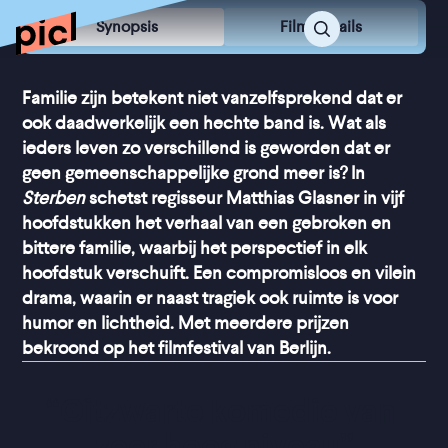
Synopsis
Film Details
Familie zijn betekent niet vanzelfsprekend dat er
ook daadwerkelijk een hechte band is. Wat als
ieders leven zo verschillend is geworden dat er
geen gemeenschappelijke grond meer is? In
Sterben
schetst regisseur Matthias Glasner in vijf
hoofdstukken het verhaal van een gebroken en
bittere familie, waarbij het perspectief in elk
hoofdstuk verschuift. Een compromisloos en vilein
drama, waarin er naast tragiek ook ruimte is voor
humor en lichtheid. Met meerdere prijzen
bekroond op het filmfestival van Berlijn.
“
Gitzwarte komedie van 
zeer hoog niveau
”