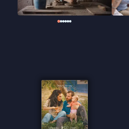
★★★★ NRC
"Prachtige, intieme en ontroerende film die een
groot publiek verdient" ★★★★
Cinemagazine
"Krachtig geacteerd drama" -
de Filmkrant