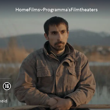
Home
Programma's
Filmtheaters
Films
Meest bekeken
Nieuw
Aanraders
Binnenkort
Alle films
heid