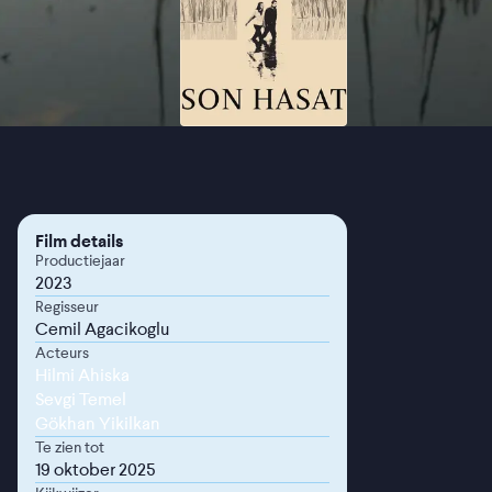
Film details
Productiejaar
2023
Regisseur
Cemil Agacikoglu
Acteurs
Hilmi Ahiska
Sevgi Temel
Gökhan Yikilkan
Te zien tot
19 oktober 2025