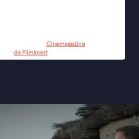
s zelf.
or de innerlijke wereld van de personages"
iller" ★★★ VPRO Cinema
 NRC
kse cinema" ★★★★
Cinemagazine
lei" -
de Filmkrant