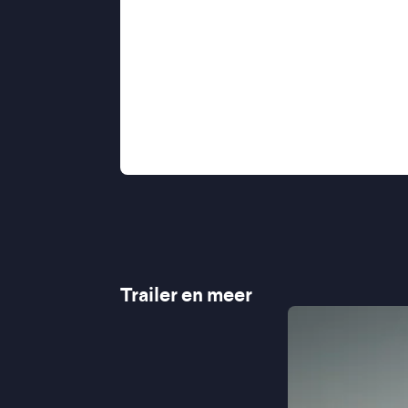
even belangrijke rol als de personage
"Het landschap werkt als spiegel vo
★★★★ Trouw
"Sterk opgebouwde, sfeervolle thr
"Adembenemende beelden" ★★★
"Absoluut topproduct uit de Tur
"Beeldschoon gefilmde, desolate val
Trailer en meer