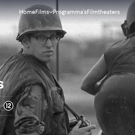
Home
Programma's
Filmtheaters
Films
Meest bekeken
Nieuw
Aanraders
s
Binnenkort
Alle films