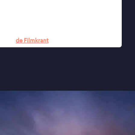
emaakt van het beste soort'' ★★★★
ournalist'' - Het Parool
aal'' -
de Filmkrant