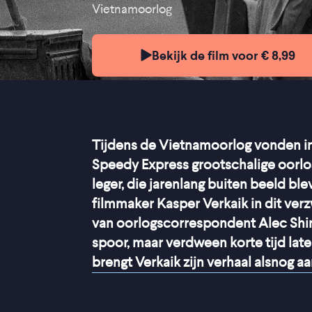
Vietnamoorlog
Bekijk de film voor € 8,99
Tijdens de Vietnamoorlog vonden i
Speedy Express grootschalige oorl
leger, die jarenlang buiten beeld ble
filmmaker Kasper Verkaik in dit ver
van oorlogscorrespondent Alec Shim
spoor, maar verdween korte tijd lat
brengt Verkaik zijn verhaal alsnog aan
“
Een urgente, 