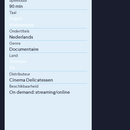
Speelduur
90 min
Taal
Engels
Vietnamees
Ondertitels
Nederlands
Genre
Documentaire
Land
Vietnam
VS
Distributeur
Cinema Delicatessen
Beschikbaarheid
On demand: streaming/online