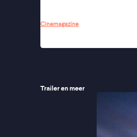
aandacht kreeg.
''Verkaik heeft een documentaire g
Cinemagazine
''Een filmmonument voor een oorlogsj
''Een krankzinnig onrechtvaardig verh
Trailer en meer