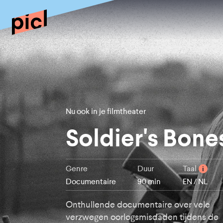
Nu ook in je filmtheater
Soldier's Bone
Genre
Duur
Taal
i
Documentaire
90 min
EN / NL
Onthullende documentaire over vele
verzwegen oorlogsmisdaden tijdens de