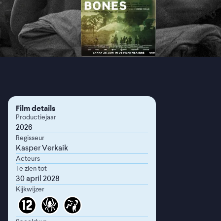
Film details
Productiejaar
2026
Regisseur
Kasper Verkaik
Acteurs
Te zien tot
30 april 2028
Kijkwijzer