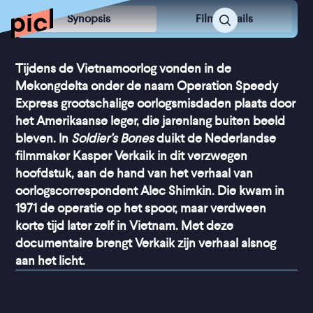
Synopsis
Film Details
Tijdens de Vietnamoorlog vonden in de
Mekongdelta onder de naam Operation Speedy
Express grootschalige oorlogsmisdaden plaats door
het Amerikaanse leger, die jarenlang buiten beeld
bleven. In
Soldier’s Bones
duikt de Nederlandse
filmmaker Kasper Verkaik in dit verzwegen
hoofdstuk, aan de hand van het verhaal van
oorlogscorrespondent Alec Shimkin. Die kwam in
1971 de operatie op het spoor, maar verdween
korte tijd later zelf in Vietnam. Met deze
documentaire brengt Verkaik zijn verhaal alsnog
aan het licht.
“
Een urgente, 