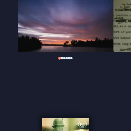
verdoezelen van de waarheid?
In zijn zoektocht naar wat er werkelijk gebeurde
tijdens Operation Speedy Express, en naar het lot
van Alec Shimkin, onderzoekt Kasper Verkaik in de
onthullende documentaire
Soldier’s Bones
hoe
oorlogsmisdaden uit beeld konden verdwijnen, en
waarom de waarheid daarover jarenlang nauwelijks
aandacht kreeg.
''Verkaik heeft een documentaire gemaakt van het
beste soort'' ★★★★
Cinemagazine
''Een filmmonument voor een oorlogsjournalist'' -
Het Parool
''Een krankzinnig onrechtvaardig verhaal'' -
de
Filmkrant