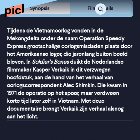
Synopsis
Film Details
Tijdens de Vietnamoorlog vonden in de
Mekongdelta onder de naam Operation Speedy
Express grootschalige oorlogsmisdaden plaats door
het Amerikaanse leger, die jarenlang buiten beeld
bleven. In
Soldier’s Bones
duikt de Nederlandse
filmmaker Kasper Verkaik in dit verzwegen
hoofdstuk, aan de hand van het verhaal van
oorlogscorrespondent Alec Shimkin. Die kwam in
1971 de operatie op het spoor, maar verdween
korte tijd later zelf in Vietnam. Met deze
documentaire brengt Verkaik zijn verhaal alsnog
aan het licht.
“
Een urgente, 