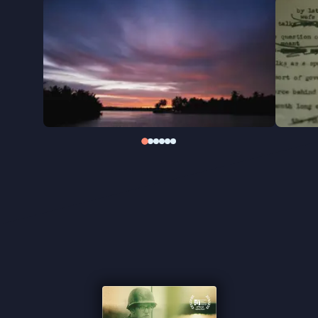
verdoezelen van de waarheid?
In zijn zoektocht naar wat er werkelijk gebeurde
tijdens Operation Speedy Express, en naar het lot
van Alec Shimkin, onderzoekt Kasper Verkaik in de
onthullende documentaire
Soldier’s Bones
hoe
oorlogsmisdaden uit beeld konden verdwijnen, en
waarom de waarheid daarover jarenlang nauwelijks
aandacht kreeg.
''Verkaik heeft een documentaire gemaakt van het
beste soort'' ★★★★
Cinemagazine
''Een filmmonument voor een oorlogsjournalist'' -
Het Parool
''Een krankzinnig onrechtvaardig verhaal'' -
de
Filmkrant