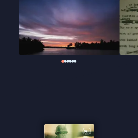
verdoezelen van de waarheid?
In zijn zoektocht naar wat er werkelijk gebeurde
tijdens Operation Speedy Express, en naar het lot
van Alec Shimkin, onderzoekt Kasper Verkaik in de
onthullende documentaire
Soldier’s Bones
hoe
oorlogsmisdaden uit beeld konden verdwijnen, en
waarom de waarheid daarover jarenlang nauwelijks
aandacht kreeg.
''Verkaik heeft een documentaire gemaakt van het
beste soort'' ★★★★
Cinemagazine
''Een filmmonument voor een oorlogsjournalist'' -
Het Parool
''Een krankzinnig onrechtvaardig verhaal'' -
de
Filmkrant