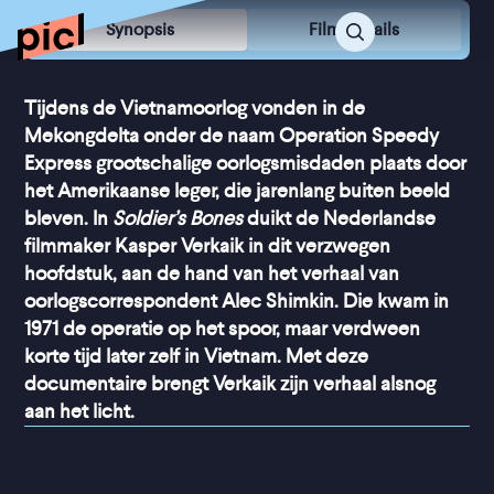
Synopsis
Film Details
Tijdens de Vietnamoorlog vonden in de
Mekongdelta onder de naam Operation Speedy
Express grootschalige oorlogsmisdaden plaats door
het Amerikaanse leger, die jarenlang buiten beeld
bleven. In
Soldier’s Bones
duikt de Nederlandse
filmmaker Kasper Verkaik in dit verzwegen
hoofdstuk, aan de hand van het verhaal van
oorlogscorrespondent Alec Shimkin. Die kwam in
1971 de operatie op het spoor, maar verdween
korte tijd later zelf in Vietnam. Met deze
documentaire brengt Verkaik zijn verhaal alsnog
aan het licht.
“
Een urgente, 