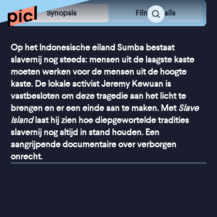
Synopsis
Film Details
Op het Indonesische eiland Sumba bestaat
slavernij nog steeds: mensen uit de laagste kaste
moeten werken voor de mensen uit de hoogte
kaste. De lokale activist Jeremy Kewuan is
vastbesloten om deze tragedie aan het licht te
brengen en er een einde aan te maken. Met
Slave
Island
laat hij zien hoe diepgewortelde tradities
slavernij nog altijd in stand houden. Een
aangrijpende documentaire over verborgen
onrecht.
“
Je zit permanent op het 
puntje van je stoel
”