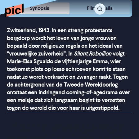
Synopsis
Film Details
Zwitserland, 1943. In een streng protestants
bergdorp wordt het leven van jonge vrouwen
bepaald door religieuze regels en het ideaal van
“vrouwelijke zuiverheid”. In
Silent Rebellion
volgt
Marie-Elsa Sgualdo de vijftienjarige Emma, wier
toekomst plots op losse schroeven komt te staan
nadat ze wordt verkracht en zwanger raakt. Tegen
de achtergrond van de Tweede Wereldoorlog
ontstaat een indringend coming-of-agedrama over
een meisje dat zich langzaam begint te verzetten
tegen de wereld die voor haar is uitgestippeld.
“
De film wordt gedragen 
door actrice Lila Gueneau, 