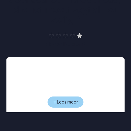
die het meest zegt als ze 
zwijgt
”
de Volkskrant
Emma werkt als dienstmeisje bij een rijke familie en
spaart voor haar droom om verpleegster te worden.
Om haar toekomst veilig te stellen doet ze mee aan
een lokale wedstrijd in deugdzaamheid, waarin
jonge vrouwen worden beoordeeld op hun morele
zuiverheid. Maar haar zorgvuldig uitgestippelde
Lees meer
toekomst brokkelt af wanneer ze wordt verkracht
door een rijke dorpsjongen en zwanger raakt.
Terwijl haar omgeving zwijgt, veroordeelt en
wegkijkt, groeit bij Emma langzaam het besef hoe