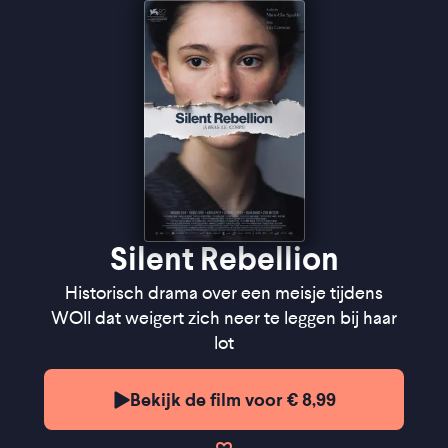
''Functioneel gefilmd historisch drama met een
gloedvolle hoofdrolspeelster'' ★★★
VPRO Cinema
''Een verhaal dat de moed weet in te spreken om
op te staan tegen onrecht'' ★★★½
Cinemagazine
''Een gelaagd speelfilmdebuut'' - de Filmkrant
Silent Rebellion
Historisch drama over een meisje tijdens
WOII dat weigert zich neer te leggen bij haar
lot
Bekijk de film voor € 8,99