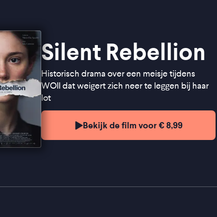
Silent Rebellion
Historisch drama over een meisje tijdens
WOII dat weigert zich neer te leggen bij haar
lot
Bekijk de film voor € 8,99