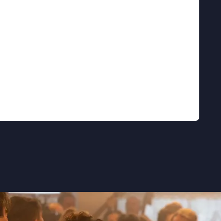
erzet'' ★★★★ Trouw
en actrice die de film op haar gezicht draagt''
ama met een gloedvolle hoofdrolspeelster''
 spreken om op te staan tegen onrecht''
Filmkrant