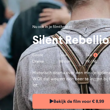
Nu ook in je filmtheater
Silent Rebelli
Genre
Duur
Taal
i
Drama
86 min
FR / NL
Historisch drama over een meisje tijden
WOII dat weigert zich neer te leggen bij 
lot
Bekijk de film voor € 8,99