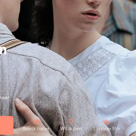
on
s
haar
Bekijk trailer
Wil ik zien
Tip deze film