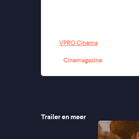
''Een emblematisch verhaal over v
''Lila Gueneau, die Emma speelt, is e
★★★★ NRC
''Functioneel gefilmd historisch dr
★★★
VPRO Cinema
''Een verhaal dat de moed weet in te
★★★½
Cinemagazine
''Een gelaagd speelfilmdebuut'' - de 
Trailer en meer