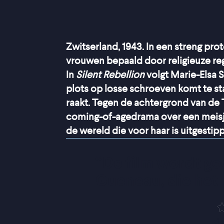
Zwitserland, 1943. In een streng pr
vrouwen bepaald door religieuze rege
In
Silent Rebellion
volgt Marie-Elsa 
plots op losse schroeven komt te s
raakt. Tegen de achtergrond van de
coming-of-agedrama over een meisje
de wereld die voor haar is uitgestipp
“
De film wordt ged
Gueneau, die het 
de