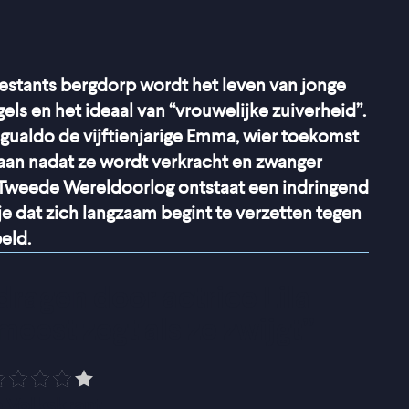
otestants bergdorp wordt het leven van jonge
ls en het ideaal van “vrouwelijke zuiverheid”.
Sgualdo de vijftienjarige Emma, wier toekomst
taan nadat ze wordt verkracht en zwanger
 Tweede Wereldoorlog ontstaat een indringend
 dat zich langzaam begint te verzetten tegen
eld.
ragen door actrice Lila 
meest zegt als ze zwijgt
”
 Volkskrant