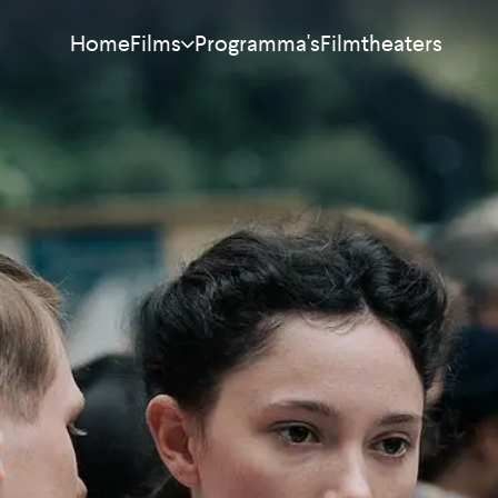
Home
Programma's
Filmtheaters
Films
Meest bekeken
Nieuw
Aanraders
Binnenkort
Alle films