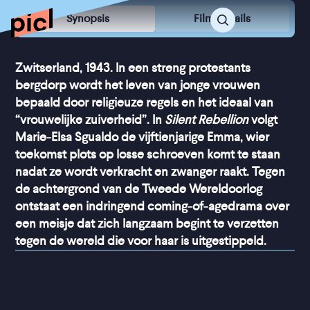
Synopsis
Film Details
Zwitserland, 1943. In een streng protestants
bergdorp wordt het leven van jonge vrouwen
bepaald door religieuze regels en het ideaal van
“vrouwelijke zuiverheid”. In
Silent Rebellion
volgt
Marie-Elsa Sgualdo de vijftienjarige Emma, wier
toekomst plots op losse schroeven komt te staan
nadat ze wordt verkracht en zwanger raakt. Tegen
de achtergrond van de Tweede Wereldoorlog
ontstaat een indringend coming-of-agedrama over
een meisje dat zich langzaam begint te verzetten
tegen de wereld die voor haar is uitgestippeld.
“
De film wordt gedragen 
door actrice Lila Gueneau, 