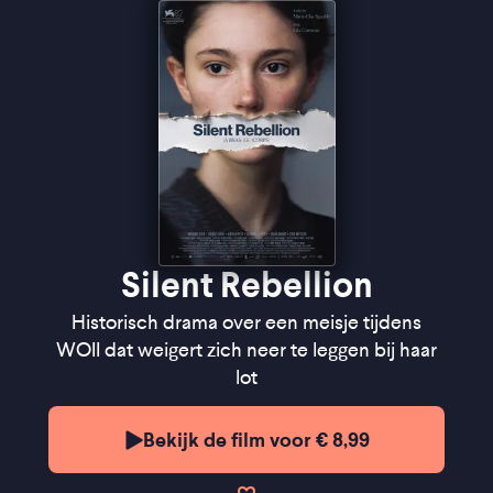
''Functioneel gefilmd historisch drama met een
gloedvolle hoofdrolspeelster'' ★★★
VPRO Cinema
''Een verhaal dat de moed weet in te spreken om
op te staan tegen onrecht'' ★★★½
Cinemagazine
''Een gelaagd speelfilmdebuut'' - de Filmkrant
Silent Rebellion
Historisch drama over een meisje tijdens
WOII dat weigert zich neer te leggen bij haar
lot
Bekijk de film voor € 8,99