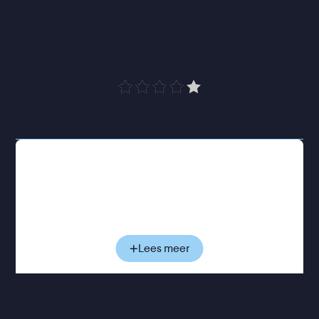
die het meest zegt als ze 
zwijgt
”
de Volkskrant
Emma werkt als dienstmeisje bij een rijke familie en
spaart voor haar droom om verpleegster te worden.
Om haar toekomst veilig te stellen doet ze mee aan
een lokale wedstrijd in deugdzaamheid, waarin
jonge vrouwen worden beoordeeld op hun morele
zuiverheid. Maar haar zorgvuldig uitgestippelde
Lees meer
toekomst brokkelt af wanneer ze wordt verkracht
door een rijke dorpsjongen en zwanger raakt.
Terwijl haar omgeving zwijgt, veroordeelt en
wegkijkt, groeit bij Emma langzaam het besef hoe