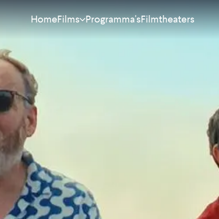
Home
Programma's
Filmtheaters
Films
Meest bekeken
Nieuw
Aanraders
Binnenkort
Alle films