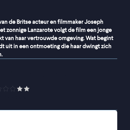
van de Britse acteur en filmmaker Joseph
et zonnige Lanzarote volgt de film een jonge
akt van haar vertrouwde omgeving. Wat begint
t uit in een ontmoeting die haar dwingt zich
.
rft te zijn, hoe beter hij is
”
 Volkskrant
pressieve episode en reist alleen naar
a aankomst raakt ze afhankelijk van de hulp van