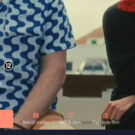
e
Bekijk trailer
Wil ik zien
Tip deze film