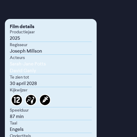
Film details
Productiejaar
2025
Regisseur
Joseph Millson
Acteurs
Sarah-Jane Potts
David Ganly
Te zien tot
30 april 2028
Kijkwijzer
Speelduur
87 min
Taal
Engels
Ondertitels