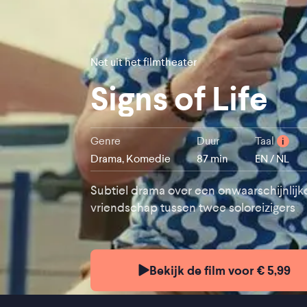
Net uit het filmtheater
Signs of Life
Genre
Duur
Taal
i
Drama, Komedie
87 min
EN / NL
Subtiel drama over een onwaarschijnlijk
vriendschap tussen twee soloreizigers
Bekijk de film voor € 5,99