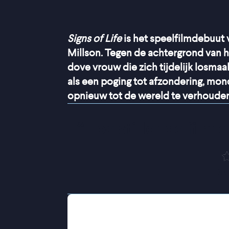
Signs of Life
is het speelfilmdebuut 
Millson. Tegen de achtergrond van h
dove vrouw die zich tijdelijk losma
als een poging tot afzondering, mond
opnieuw tot de wereld te verhouden
“
Hoe stiller de film du
de
De dove Anne bevindt zich in een de
Lanzarote, op zoek naar rust. Kort n