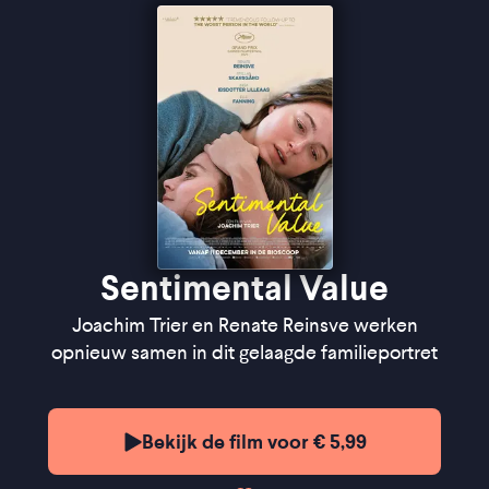
"Trier laat zien hoe onze persoonlijke ervaringen
onze waarden bepalen de ons kunnen kwetsen en
binden" ★★★★½
Cinemagazine
"Je hebt er als kijker niets meer aan toe te voegen" -
de Filmkrant
Sentimental Value
Joachim Trier en Renate Reinsve werken
opnieuw samen in dit gelaagde familieportret
Bekijk de film voor € 5,99