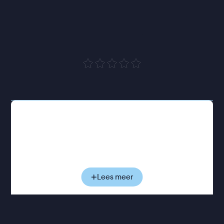
“
Heerlijk tragikomisch 
familiedrama
”
VPRO Cinema
Nora (Renate Reinsve) is actrice en de jongste
dochter van de internationaal succesvolle regisseur
Gustav Borg (Stellan Skarsgård), een man die zijn
carrière altijd boven zijn vaderrol koos. Op een dag
klopt hij bij Nora aan met een aanbod: of zij de
hoofdrol wil spelen in zijn nieuwe film. Ze weigert.
Lees meer
De pijn van hun jarenlange verwijdering ligt nog te
vers. In plaats daarvan kiest Gustav voor de
gelauwerde actrice Rachel Kemp (Elle Fanning),
maar de film moet wel opgenomen worden in hun