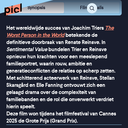
Synopsis
Film Details
Het wereldwijde succes van Joachim Triers
The
Worst Person in the World
betekende de
definitieve doorbraak van Renate Reinsve. In
Sentimental Value
bundelen Trier en Reinsve
opnieuw hun krachten voor een meeslepend
familieportret, waarin rouw, ambitie en
generatieconflicten de relaties op scherp zetten.
Met schitterend acteerwerk van Reinsve, Stellan
Skarsgård en Elle Fanning ontvouwt zich een
gelaagd drama over de complexiteit van
familiebanden en de rol die onverwerkt verdriet
hierin speelt.
Deze film won tijdens het filmfestival van Cannes
2025 de Grote Prijs (Grand Prix).