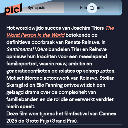
Synopsis
Film Details
Het wereldwijde succes van Joachim Triers
The
Worst Person in the World
betekende de
definitieve doorbraak van Renate Reinsve. In
Sentimental Value
bundelen Trier en Reinsve
opnieuw hun krachten voor een meeslepend
familieportret, waarin rouw, ambitie en
generatieconflicten de relaties op scherp zetten.
Met schitterend acteerwerk van Reinsve, Stellan
Skarsgård en Elle Fanning ontvouwt zich een
gelaagd drama over de complexiteit van
familiebanden en de rol die onverwerkt verdriet
hierin speelt.
Deze film won tijdens het filmfestival van Cannes
2025 de Grote Prijs (Grand Prix).