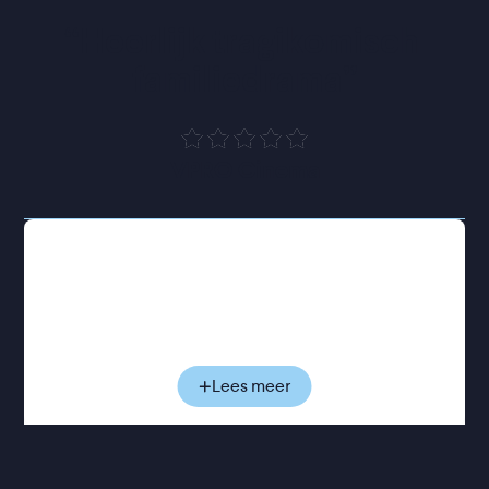
“
Heerlijk tragikomisch 
familiedrama
”
VPRO Cinema
Nora (Renate Reinsve) is actrice en de jongste
dochter van de internationaal succesvolle regisseur
Gustav Borg (Stellan Skarsgård), een man die zijn
carrière altijd boven zijn vaderrol koos. Op een dag
klopt hij bij Nora aan met een aanbod: of zij de
hoofdrol wil spelen in zijn nieuwe film. Ze weigert.
Lees meer
De pijn van hun jarenlange verwijdering ligt nog te
vers. In plaats daarvan kiest Gustav voor de
gelauwerde actrice Rachel Kemp (Elle Fanning),
maar de film moet wel opgenomen worden in hun