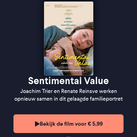
"Trier laat zien hoe onze persoonlijke ervaringen
onze waarden bepalen de ons kunnen kwetsen en
binden" ★★★★½
Cinemagazine
"Je hebt er als kijker niets meer aan toe te voegen" -
de Filmkrant
Sentimental Value
Joachim Trier en Renate Reinsve werken
opnieuw samen in dit gelaagde familieportret
Bekijk de film voor € 5,99